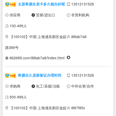
太原希腊永居卡多久能办好呢
13512131526
供应商
贸易/进出口
非营利机构
100-499人
【100102】中国·上海浦东新区金皖
i88ab7a8
路389号
862689.com/i88ab7a8/Index.html
希腊永久居留签证办理时间
13512131526
求购商
化工/采掘/冶炼
中外合资/合作
500-999人
【100102】中国·上海浦东新区金皖
i887f85c