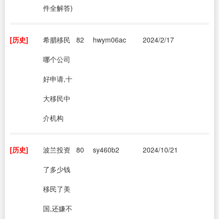
件全解答)
[历史]
希腊移民
82
hwym06ac
2024/2/17
哪个公司
好申请,十
大移民中
介机构
[历史]
波兰投资
80
sy460b2
2024/10/21
了多少钱
移民了美
国,还嫌不