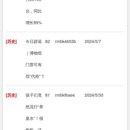
台，同比
增长89%
[历史]
今日辟谣
82
rmbk4653b
2024/5/7
｜博物馆
门票可有
偿“代抢”？
[历史]
孩子们竟
81
rmbkf6aee
2024/5/30
然流行“养
臭水”！很
危险，还