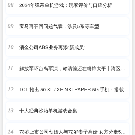
2024年弹幕单机游戏：玩家评价与口碑分析
08
宝马再召回问题气囊，涉及5系等车型
09
消金公司ABS业务再添“新成员”
10
解放军环台岛军演，赖清德还在粉饰太平丨湾区望
11
海峡
TCL 推出 50 XL / XE NXTPAPER 5G 手机：搭载联
12
发科天玑 6100+，149 美元起
十大经典沙箱单机游戏合集
13
73岁上市公司创始人与72岁妻子离婚 女方分走5亿
14