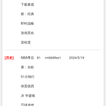
下载量观
察：经典
即时战略
游戏受欢
迎程度
[历史]
NBA季后
81
rmbk9fee1
2024/5/19
赛：东欧
51分独行
侠晋级西
决 华盛顿
罚球准绝