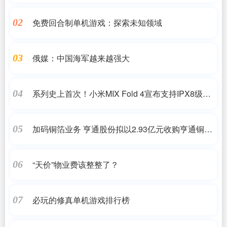
免费回合制单机游戏：探索未知领域
02
俄媒：中国海军越来越强大
03
系列史上首次！小米MIX Fold 4宣布支持IPX8级防
04
水
加码铜箔业务 亨通股份拟以2.93亿元收购亨通铜箔
05
49%股权
“天价”物业费该整整了？
06
必玩的修真单机游戏排行榜
07