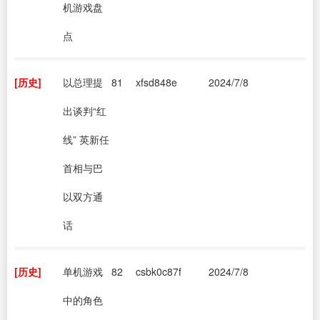
机游戏盘
点
[历史]
以总理提
81
xfsd848e
2024/7/8
出谈判“红
线” 英新任
首相与巴
以双方通
话
[历史]
单机游戏
82
csbk0c87f
2024/7/8
中的角色