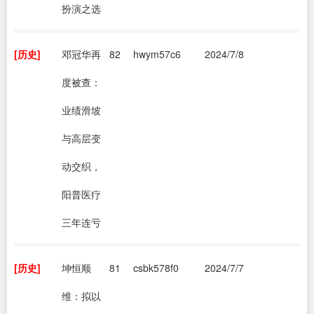
扮演之选
[历史]
邓冠华再
82
hwym57c6
2024/7/8
度被查：
业绩滑坡
与高层变
动交织，
阳普医疗
三年连亏
[历史]
坤恒顺
81
csbk578f0
2024/7/7
维：拟以