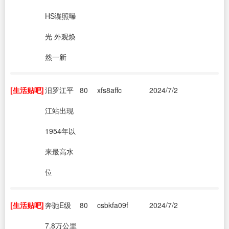
HS谍照曝
光 外观焕
然一新
[生活贴吧]
汨罗江平
80
xfs8affc
2024/7/2
江站出现
1954年以
来最高水
位
[生活贴吧]
奔驰E级
80
csbkfa09f
2024/7/2
7.8万公里