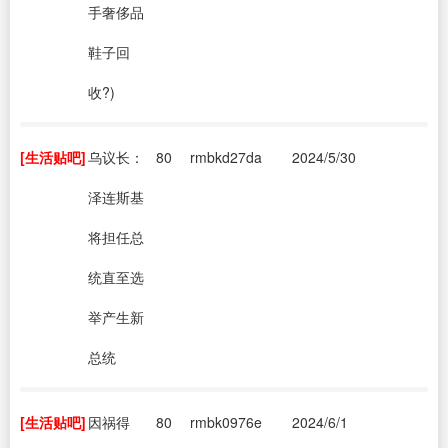
手奢侈品
鞋子回
收?)
[生活贴吧]
乌议长：
80
rmbkd27da
2024/5/30
泽连斯基
将担任总
统直至选
举产生新
总统
[生活贴吧]
因祸得
80
rmbk0976e
2024/6/1