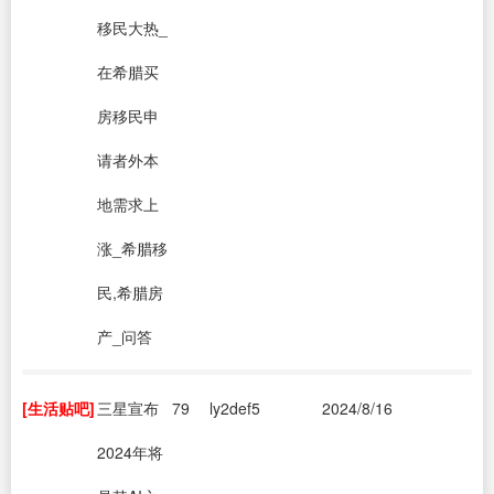
移民大热_
在希腊买
房移民申
请者外本
地需求上
涨_希腊移
民,希腊房
产_问答
[生活贴吧]
三星宣布
79
ly2def5
2024/8/16
2024年将