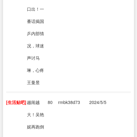
口出！一
番话揭国
乒内部情
况，球迷
声讨马
琳，心疼
王曼昱
[生活贴吧]
越闹越
80
rmbk38d73
2024/5/5
大！吴艳
妮再跑倒