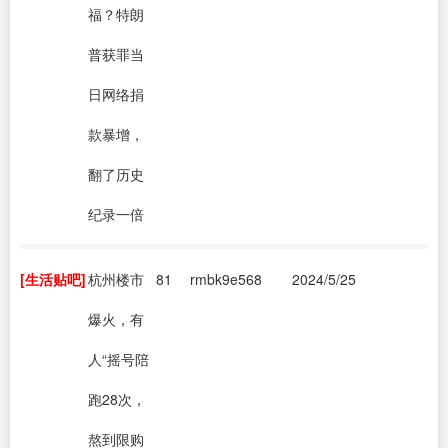
福？特朗
普获罪当
日网络捐
款暴增，
翻了历史
纪录一倍
[生活贴吧]
杭州楼市
81
rmbk9e568
2024/5/25
爆火，有
人“摇号陪
跑28次，
熬到限购