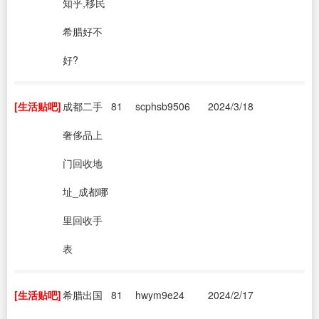
知乎,移民
希腊好不
好?
[生活贴吧]
成都二手
81
scphsb9506
2024/3/18
奢侈品上
门回收地
址_成都哪
里回收手
表
[生活贴吧]
希腊出国
81
hwym9e24
2024/2/17