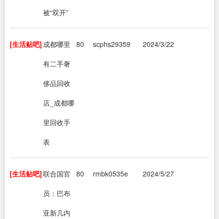
被“双开”
[生活贴吧]
成都哪里
80
scphs29359
2024/3/22
有二手奢
侈品回收
店_成都哪
里回收手
表
[生活贴吧]
联合国官
80
rmbk0535e
2024/5/27
员：巴布
亚新几内