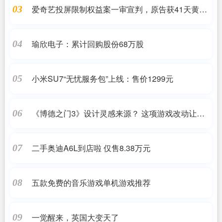
爱奇艺投屏限制权益案一审宣判，原告获41天黄金
03
会员补偿
瑜欣电子：累计回购股份68万股
04
小米SU7“无忧服务包”上线：售价1299元
05
《博德之门3》设计灵感来源？ 这项游戏改动让人
06
眼前一亮
二手奥迪A6L到店啦 仅售8.38万元
07
五款免费的音乐游戏单机游戏推荐
08
一觉醒来，英国大变天了
09