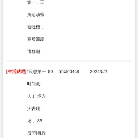
第一，三
角运动裤
被吐槽，
赛后回应
遭群嘲
[生活贴吧]
“只想第一
80
rmbkfd4c8
2024/5/2
时间救
人！”塌方
灾害现
场，“85
后”司机救