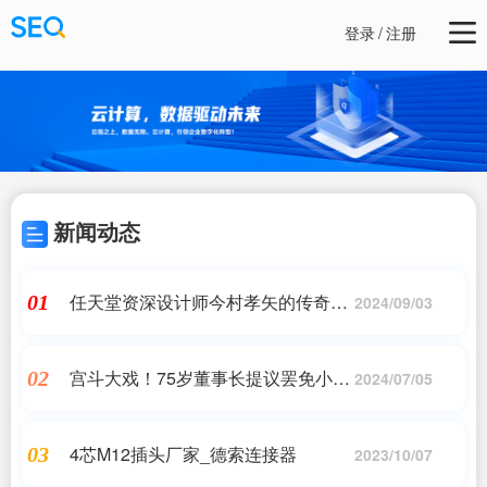
登录
/
注册
新闻动态
任天堂资深设计师今村孝矢的传奇人
01
2024/09/03
生
宫斗大戏！75岁董事长提议罢免小儿
02
2024/07/05
子，提名二儿子补缺，妻子弃权
4芯M12插头厂家_德索连接器
03
2023/10/07