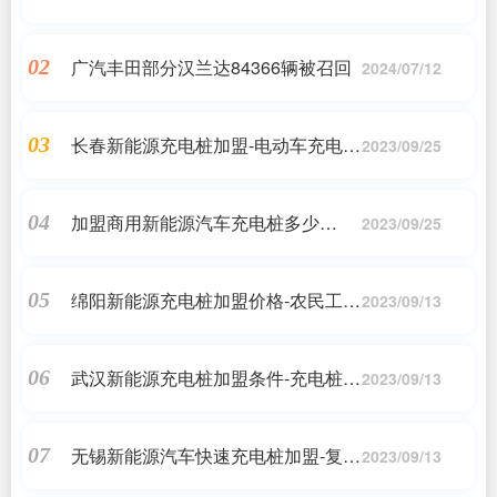
7500mAh电池+90W快充
广汽丰田部分汉兰达84366辆被召回
02
2024/07/12
长春新能源充电桩加盟-电动车充电桩
03
2023/09/25
加盟靠谱吗?价格如何?利润怎样?
加盟商用新能源汽车充电桩多少
04
2023/09/25
钱-2023 年加盟充电桩行业，需要投
资多少成本，多长周期才能回本?
绵阳新能源充电桩加盟价格-农民工返
05
2023/09/13
乡就业创业机会多
武汉新能源充电桩加盟条件-充电桩加
06
2023/09/13
盟该如何选择合适的品牌?
无锡新能源汽车快速充电桩加盟-复
07
2023/09/13
制“圈钱帝国”、洗钱跑路……这位“90