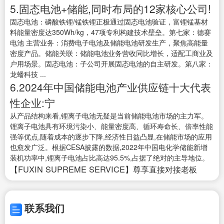
5.固态电池+储能,同时布局的12家核心公司!
固态电池：磷酸铁锂/锰铁锂正极通过固态电池验证，富锂锰基材
料能量密度达350Wh/kg，47项专利构建技术壁垒。第七家：德赛
电池 主营业务：消费电子电池及储能电池研发生产，聚焦高能量
密度产品。储能关联：储能电池业务营收同比增长，适配工商业及
户用场景。固态电池：子公司开展固态电池的自主研发。第八家：
龙蟠科技 ...
6.2024年中国储能电池产业供应链十大代表
性企业:宁
从产品结构来看,锂离子电池无疑是当前储能电池市场的主力军。
锂离子电池具有环境污染小、能量密度高、循环寿命长、倍率性能
强等优点,随着成本的逐步下降,经济性日益凸显,在储能市场的应用
也愈发广泛。根据CESA披露的数据,2022年中国电化学储能新增
装机功率中,锂离子电池占比高达95.5%,占据了绝对的主导地位。
【FUXIN SUPREME SERVICE】尊享直接对接老板
联系我们