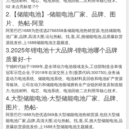
力,包括材料、电芯、电池系统、电池回收二次利用等核心技术。
02 未点亮标签:7个
2.【储能电池】-储能电池厂家、品牌、图
片、热帖-阿里
阿里巴巴1688为您优选2766558条储能电池热销货源,包括储能电
池厂家,品牌,高清大图,论坛热帖。找,逛,买,挑储能电池,品质爆款货
源批发价,上1688储能电池主题频道。
3.2025年锂电池十大品牌-锂电池哪个品牌
质量好-十
宁德时代始于1999年,是全球动力电池领域龙头,工信部制造业单项
冠军示范企业,于2018年在深交所上市(股票代码:300750),业务涵
盖动力电池系统、储能电池系统、电池材料及回收和电池矿产资源
等板块。公司在动力和储能电池领域拥有全产业链的研发及制造能
力,包括材料、电芯、电池系统、电池回收二次利用等核心技术。
4.大型储能电池-大型储能电池厂家、品牌、
图片、热帖-
阿里巴巴1688为您优选569条大型储能电池热销货源,包括大型储
能电池厂家,品牌,高清大图,论坛热帖。找,逛,买,挑大型储能电池,品
质爆款货源批发价,上1688大型储能电池主题频道。