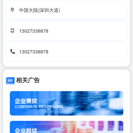
中国大陆(深圳大道)
13027338878
13027338878
相关广告