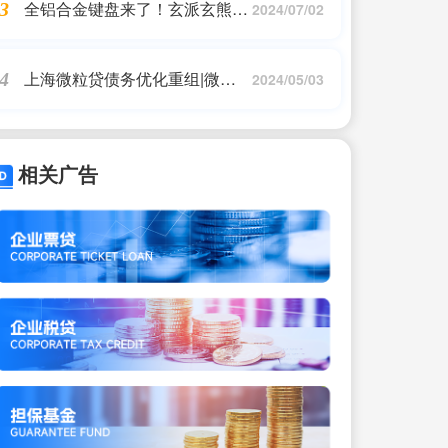
全铝合金键盘来了！玄派玄熊猫
3
2024/07/02
PD87M系列今日发布
上海微粒贷债务优化重组|微粒
4
2024/05/03
贷启动贷款清偿程序是什么意思
呀
相关广告