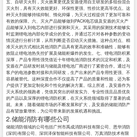
五、自研灭火剂，灭火效果更优及安盾使用自主研发的多组份混合
灭火剂，具有灭火效能更好、环保性更强、性价比更高等优点。这
种灭火剂能够持续抑制、惰化抑爆，为灭火过程提供了更加可靠和
有效的保障。六、灭火产品能够做到PACK电芯级及安盾的灭火产
品能够深入到电芯内部进行探测和灭火。其采用的探测技术能够实
时监测锂电池内部化学成分的变化，并通过芯片对各种参数的变动
情况进行分析计算，从而判断是否启动灭火措施。这种点对点、精
准灭火的方式相比其他消防产品具有更高的效率和准确性，能够有
效阻止锂电池热失控扩展及储能柜爆炸的发生。七、锂电消防积累
深厚，产品专用性强凭借近十年锂电池消防技术的沉淀和积累，及
安盾在产品研发时就与储能及锂电池厂商进行了紧密合作。通过与
客户的电池参数对接和共同研发，生产出来的产品专用性更强、不
容易被替代。这种深度合作不仅提高了产品的质量和性能，还为客
户提供了更加定制化和个性化的解决方案。综上所述，及安盾作为
灭火系统的领跑者，凭借其突出的研发实力、专业性强且品质优良
的产品以及深厚的锂电消防积累，在灭火系统领域取得了显著的成
就。未来，随着储能市场的不断发展和扩大，及安盾的储能消防产
品有望放量增长，为公司带来新的发展机遇和挑战。
2.储能消防有哪些公司
储能消防领域的公司包括广州市禹成消防科技有限公司、恩华消防
(深圳)有限公司、深圳泽保智能科技有限公司、万真消防技术有限