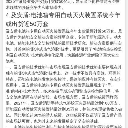
2025年液冷业务营收预计突破50亿元，显示出巨化在储能液冷技
术领域的强盛竞争力和市场潜力。
4.及安盾:电池箱专用自动灭火装置系统今年
或出货近50万套
及安盾电池箱专用自动灭火装置系统今年出货量预计近50万套。及
安盾作为储能安全解决方案的领军企业，专注于新能源汽车、动力
电池、储能电站安全防控领域的最新技术研究、解决方案提供与实
施。其首创的“脉冲式热气溶胶”技术，更是引领了“电池箱热失控监
测及自动灭火”技术的规模化应用，为新能源行业解除了重大安全
隐患。
一、及安盾的技术优势与市场表现及安盾的技术优势主要体现在其
独有的“脉冲式热气溶胶”技术上。这一技术不仅具有高效、环保的
特点，还能在电池箱发生热失控时，迅速响应并有效灭火。在实车
应用中，及安盾的电池箱专用自动灭火装置系统展现出了“早、
准”的核心技术优势，多次在极早期准确预警热失控危险信号，将
安全隐患消弭在萌芽阶段。市场表现方面，及安盾的成绩同样亮
眼。2021年，及安盾消防手持式气溶胶灭火器销量达到100万支，
新能源自动喷放灭火装置销量达到35万台，并首次实现销售收入破
亿、同比增长超60%的骄人成绩。这些成绩不仅证明了及安盾产品
的市场认可度，也为其未来的发展奠定了坚实的基础。
二、电池箱热失控的监测与防控电池的热失控是新能源行业面临的