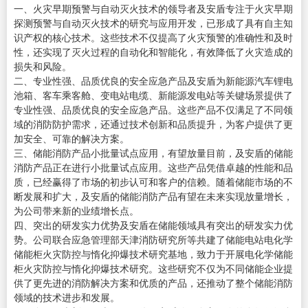
一、火灾早期预警与自动灭火技术的领导者及安盾专注于火灾早期
探测预警与自动灭火技术的研究与应用开发，已形成了具有自主知
识产权的核心技术。这些技术不仅提高了火灾预警的准确性和及时
性，还实现了灭火过程的自动化和智能化，有效降低了火灾造成的
损失和风险。
二、专业性强、品质优良的安全应急产品及安盾为新能源汽车锂电
池箱、客车乘客舱、变电站电缆、新能源发电站等关键场景提供了
专业性强、品质优良的安全应急产品。这些产品不仅满足了不同领
域的消防防护需求，还通过技术创新和品质提升，为客户提供了更
加安全、可靠的解决方案。
三、储能消防产品小批量试点应用，有望放量目前，及安盾的储能
消防产品正在进行小批量试点应用。这些产品凭借卓越的性能和品
质，已经赢得了市场的初步认可和客户的信赖。随着储能市场的不
断发展和扩大，及安盾的储能消防产品有望在未来实现放量增长，
为公司带来新的业绩增长点。
四、突出的研发实力优势及安盾在储能领域具有突出的研发实力优
势。公司联合应急管理部天津消防研究所等共建了储能电站电化学
储能柜火灾防控与惰化抑爆技术研究基地，致力于开展电化学储能
柜火灾防控与惰化抑爆技术研究。这些研究不仅为不同储能企业提
供了更先进的消防解决方案和优质的产品，还推动了整个储能消防
领域的技术进步和发展。