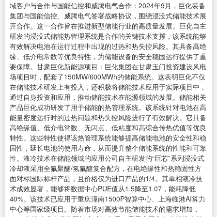
域客户与合作与国能信控和威腾电气合作：2024年9月，巨化装备
集团与国能信控、威腾电气签署战略协议，围绕浸没式储能技术展
开合作。这一合作旨在推进新型储能行业的高质量发展。巨化自主
研发的浸没式储能热管理系统是合作的关键技术支撑，该系统能够
有效解决电池在运行过程中出现的过热和热失控风险。其具备高绝
缘、低介电常数等优良特性，为储能设备的安全稳固运行提供了重
要保障。甘肃巨化新能源项目：巨化集团在甘肃玉门投资建设风电
场项目时，配套了150MW/600MWh的储能系统。这表明巨化不仅
在储能技术研发上有投入，还积极将储能技术应用于实际项目中，
通过自身投资和应用，推动储能技术在能源领域的发展。储能相关
产品巨化成功研发了用于储能的热管理系统。该系统针对电池在高
能量密度运行时的过热问题和热失控风险进行了有效解决。它具备
高绝缘值、低介电常数、无闪点、低粘度和高综合传热优值等优良
特性。这些特性使得该热管理系统能够提高储能电池的安全性和稳
固性，延长电池的使用寿命，从而提升整个储能系统的性能和可靠
性。液冷技术在储能领域的应用公司自主研发的“巨芯”系列浸没式
冷却液采用全氟聚醚/氢氟醚复合配方，在电绝缘性和热稳固性方
面对标国际标杆产品，且价格仅为进口产品的1/4。其单相液冷技
术成效显著，能够将数据中心PUE值从1.5降至1.07，能耗降低
40%。该技术已应用于重庆潼南1500P智算中心、上海临港AI算力
中心等国家级项目。随着市场对高效节能储能技术的需求增加，