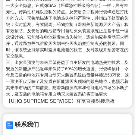
一大安全隐患。它就像SAS（严重急性呼吸综合征）一样，具有未
知性、传染性和难以控制的特点。及安盾总工程师张俊峰通过打比
方的方式，形象地描述了电池热失控的严重性，并指出了处置的关
键：实时监测、有效隔离、药物控制（即相关新能源灭火产品）和
有效预防。及安盾的电池箱专用自动灭火装置系统正是基于这一理
念设计的。它能够在电池箱发生热失控时，迅速响应并启动灭火程
序，通过释放热气溶胶灭火剂来扑灭火焰并抑制火势的蔓延。同
时，该系统还能够实时监测电池箱的状态，及时发现并预警潜在的
安全隐患。
三、出货量预测与未来展望得益于自主研发的电池热失控技术，及
安盾的新能源产品近年来保持了60%的增长速度。张俊峰预计，今
年及安盾的电池箱专用自动灭火装置系统出货量将接近50万套。这
一预测不仅反映了及安盾在新能源灭火领域的领先地位，也预示着
其未来市场的广阔前景。随着新能源汽车和储能电站市场的不断扩
大，及安盾的电池箱专用自动灭火装置系统将面临更大
【UHQ SUPREME SERVICE】尊享直接对接老板
联系我们