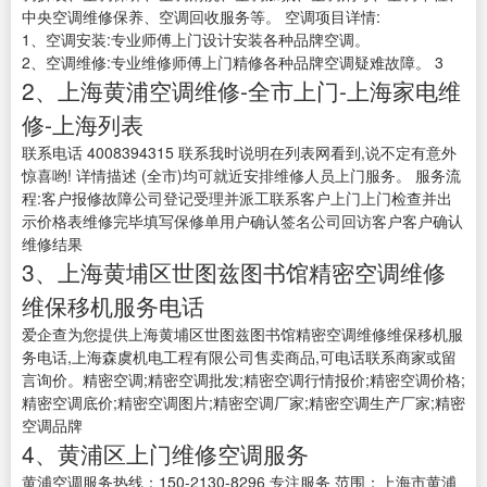
中央空调维修保养、空调回收服务等。 空调项目详情:
1、空调安装:专业师傅上门设计安装各种品牌空调。
2、空调维修:专业维修师傅上门精修各种品牌空调疑难故障。 3
2、上海黄浦空调维修-全市上门-上海家电维
修-上海列表
联系电话 4008394315 联系我时说明在列表网看到,说不定有意外
惊喜哟! 详情描述 (全市)均可就近安排维修人员上门服务。 服务流
程:客户报修故障公司登记受理并派工联系客户上门上门检查并出
示价格表维修完毕填写保修单用户确认签名公司回访客户客户确认
维修结果
3、上海黄埔区世图兹图书馆精密空调维修
维保移机服务电话
爱企查为您提供上海黄埔区世图兹图书馆精密空调维修维保移机服
务电话,上海森虞机电工程有限公司售卖商品,可电话联系商家或留
言询价。精密空调;精密空调批发;精密空调行情报价;精密空调价格;
精密空调底价;精密空调图片;精密空调厂家;精密空调生产厂家;精密
空调品牌
4、黄浦区上门维修空调服务
黄浦空调服务热线：150-2130-8296 专注服务 范围：上海市黄浦