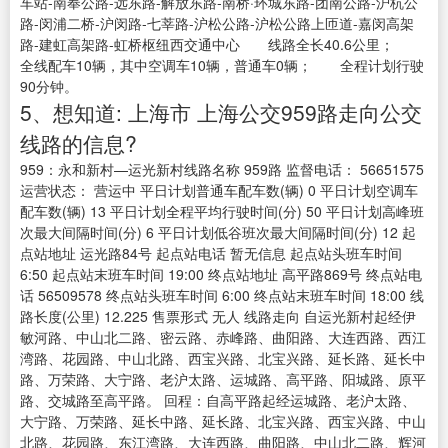
车站-南奉公路-远东路-解放东路-南桥·环城东路-团南公路-沪杭公
路-闵浦二桥-沪闵路-七莘路-沪松公路-沪松公路上匝道-嘉闵高架
路-建虹高架路-虹桥枢纽西交通中心 线路全长40.6公里；
全线配车10辆，其中空调车10辆，普通车0辆； 全程计划行驶
90分钟。
5、想知道: 上海市 上海公交959路走向公交
线路的信息?
959：永和新村—运光新村线路名称 959路 监督电话： 56651575
运营状态： 营运中 平日计划普通车配车数(辆) 0 平日计划空调车
配车数(辆) 13 平日计划全程平均行驶时间(分) 50 平日计划高峰班
次最大间隔时间(分) 6 平日计划低谷班次最大间隔时间(分) 12 起
点站地址 运光路84号 起点站电话 暂无信息 起点站头班车时间
6:50 起点站末班车时间 19:00 终点站地址 高平路869号 终点站电
话 56509578 终点站头班车时间 6:00 终点站末班车时间 18:00 线
路长度(公里) 12.225 售票形式 无人 线路走向 自运光新村起经伊
敏河路、中山北二路、密云路、赤峰路、曲阳路、大连西路、西江
湾路、花园路、中山北路、西宝兴路、北宝兴路、延长路、延长中
路、万荣路、大宁路、老沪太路、运城路、高平路、阳城路、原平
路、交城路至高平路。 回程：自高平路起经运城路、老沪太路、
大宁路、万荣路、延长中路、延长路、北宝兴路、西宝兴路、中山
北路、花园路、东江湾路、大连西路、曲阳路、中山北二路、辉河