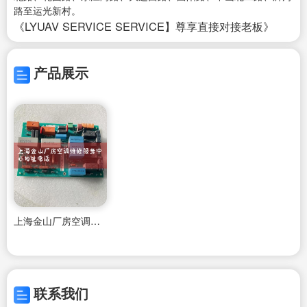
路至运光新村。
《LYUAV SERVICE SERVICE】尊享直接对接老板》
产品展示
上海金山厂房空调维修服务中心地址电话
联系我们