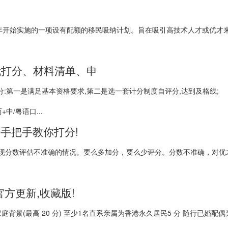
06年开始实施的一项设有配额的移民吸纳计划。旨在吸引高技术人才或优才来
我打分、材料清单、申
:第一是满足基本资格要求,第二是选一套计分制度自评分,达到及格线;
中/粤语口...
,手把手教你打分!
现分数评估不准确的情况。要么多加分，要么少评分。分数不准确，对优
官方更新,收藏版!
?家庭背景(最高 20 分) 至少1名直系亲属为香港永久居民5 分 随行已婚配