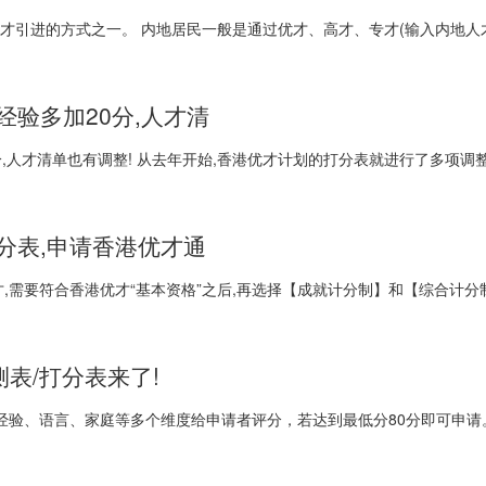
人才引进的方式之一。 内地居民一般是通过优才、高才、专才(输入内地人
经验多加20分,人才清
分,人才清单也有调整! 从去年开始,香港优才计划的打分表就进行了多项调整
分表,申请香港优才通
才,需要符合香港优才“基本资格”之后,再选择【成就计分制】和【综合计分
测表/打分表来了!
作经验、语言、家庭等多个维度给申请者评分，若达到最低分80分即可申