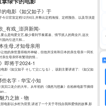
血拿绿卡的电影
导的电影《如父如子》于
今日官宣定档12月6日,并释出定档海报、定档预告、以及导演是
_有戏_澎湃新闻-
,要么是纯爱文艺,极少看到节奏紧凑、情节抓人的商业片,这次
国内引进只和...
本生母,才知母亲用
身份让他的身世显得格外神秘，但他并没有和日本的亲生母亲一同长
亲生母亲怀有繁琐的情...
即将于2024-1
的电影《如父如子 そして父になる》。该剧主要讲述了: 《如父如
.
些名字 - 华宝小知
本导演滨口龙介的大年。从年初的《偶然与想象》在柏林电影节摘得
n...
魅力之旅 - 物
这部电影以乡村为背景,讲述了一个关于寻找自我和爱情的故事,影