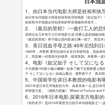
日本混
1、由日本当代电影大师是枝裕和执
由日本当代电影大师是枝裕和执导的电影《如父如子》于
枝裕和为中国观众特别录制的寄语视频和亲笔手...
2、《最后的里程》:一曲打工人的悲歌
虽然过去几年有不少日本电影引进,但要么是剧场版动画
《最后的里程》终于能让国内影迷们爽一把了。而且本片
3、美日混血寻母之路:46年后找到日
1960年，布鲁斯·霍利伍德出生在日本静冈县，混血
大，而是被一对美国夫妇领养，移居美国。布鲁斯一直对
4、电影《如父如子 そして父になる》
今天跟随100度小编小嘟嘟一起来了解下近期将要上映
子 そして父になる》由福山雅治、尾野真千子、真木阳..
5、中国留学生讲日本教授的电影有哪
2021年是日本艺术电影的大年。或者具体一点,是日
评审团大奖。 《偶然与想象》 Wheel of Fortune and Fa
6、2016年日本电影,探索东方电影的
《你的名字》是2016年最受关注的日本动画电影之一,