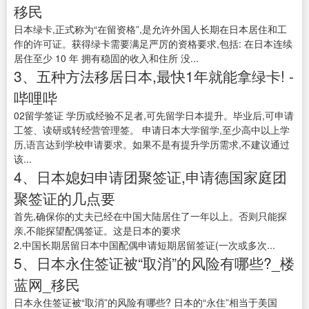
移民
日本绿卡,正式称为“在留资格”,是允许外国人长期在日本居住和工
作的许可证。获得绿卡需要满足严厉的资格要求,包括: 在日本连续
居住至少 10 年 拥有稳固的收入和住所 没...
3、五种方法移居日本,最快1年就能拿绿卡! -
哔哩哔
02留学签证 学历或经验不足者,可先留学日本提升。毕业后,可申请
工签、读研或转经营管理签。 申请日本大学留学,至少高中以上学
历,语言达到学校申请要求。如果不是有提升学历需求,不建议通过
该...
4、日本媳妇申请团聚签证,申请德国家庭团
聚签证的几点要
首先,确保你的丈夫已经在中国大陆居住了一年以上。否则只能探
亲,不能探望配偶签证。这是日本的要求
2.中国长期居留日本中国配偶申请短期居留签证(一次或多次...
5、日本永住签证被“取消”的风险有哪些?_楼
蓝网_移民
日本永住签证被“取消”的风险有哪些? 日本的“永住”相当于美国