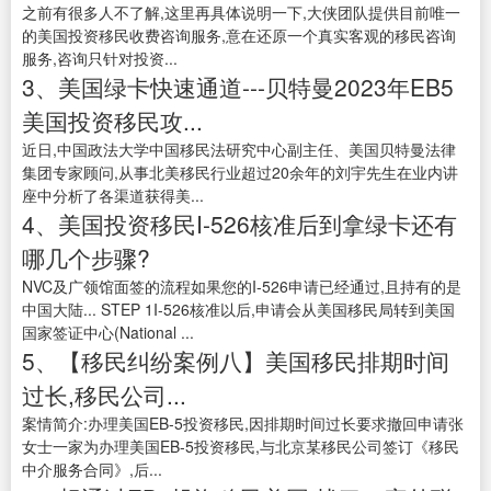
之前有很多人不了解,这里再具体说明一下,大侠团队提供目前唯一
的美国投资移民收费咨询服务,意在还原一个真实客观的移民咨询
服务,咨询只针对投资...
3、美国绿卡快速通道---贝特曼2023年EB5
美国投资移民攻...
近日,中国政法大学中国移民法研究中心副主任、美国贝特曼法律
集团专家顾问,从事北美移民行业超过20余年的刘宇先生在业内讲
座中分析了各渠道获得美...
4、美国投资移民I-526核准后到拿绿卡还有
哪几个步骤?
NVC及广领馆面签的流程如果您的I-526申请已经通过,且持有的是
中国大陆... STEP 1I-526核准以后,申请会从美国移民局转到美国
国家签证中心(National ...
5、【移民纠纷案例八】美国移民排期时间
过长,移民公司...
案情简介:办理美国EB-5投资移民,因排期时间过长要求撤回申请张
女士一家为办理美国EB-5投资移民,与北京某移民公司签订《移民
中介服务合同》,后...