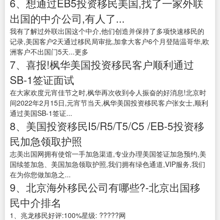
6、想通过EB5投资移民美国,找了一家外联
出国的中介公司,有人了...
我有了解过外联出国这个中介,他们创造并保持了多项快速移民的
记录,美国客户2天通过移民局审批,加拿大客户6个月登陆温哥华,欧
洲客户不出国门5天...更多
7、喜报!枫华美国投资移民客户顺利通过
SB-1签证面试
在大家欢度元宵佳节之时,枫华再次收到令人振奋的好消息!北京时
间2022年2月15日,元宵节当天,枫华美国投资移民客户张女士,顺利
通过美国SB-1签证...
8、美国投资移民I5/R5/T5/C5 /EB-5投资移
民加急领取护照
志美出国网拥有使馆一手加急渠道,专业办理美国签证加急预约,美
国续签加急、美国加急领取护照,我们拥有绿色通道,VIP服务,我们
在为你您做加急之...
9、北京海外移民公司有哪些?-北京出国移
民中介排名
1、兆龙移民好评:100%星级: ?????网