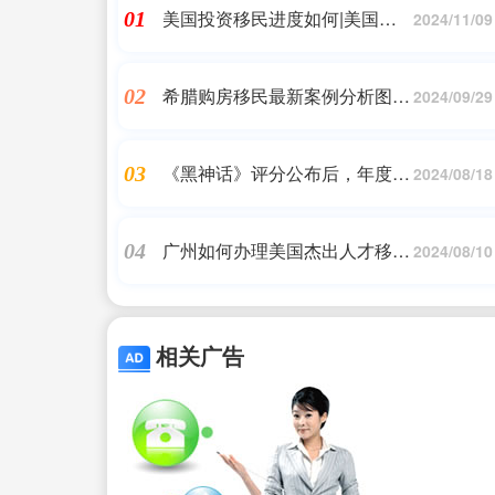
美国投资移民进度如何|美国移
01
2024/11/09
民排期最新消息(美国投资移民
排期最新消息) |香港移民
希腊购房移民最新案例分析图片
02
2024/09/29
_希腊成功案例分享| 购房移民背
后的选择和考虑_希腊移民,希腊
《黑神话》评分公布后，年度游
03
房产_问答
2024/08/18
戏桂冠：《FF7重生》领跑未动
摇
广州如何办理美国杰出人才移
04
2024/08/10
民,申请美国杰出人才移民的要
求
相关广告