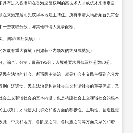
不具有进入香港和在香港逗留权利的高技术人才或优才来港定居，
须在来港定居前先获得本地雇主聘任。所有申请人均必须首先符合
中一套获取分数，与其他申请人竞争配额。
奖、国家/国际奖项）；
的发展有重大贡献（例如获业内颁发的终身成就奖）。
。综合计分制：最高195分，入境处要求最低及格分数80分。
是民主法治的社会。所谓民主法治，就是社会主义民主得到充分发
得到广泛调动。民主法治是构建社会主义和谐社会的重要保证，又
社会主义和谐社会的基本内涵，也是构建社会主义和谐社会的根本
民主权利，才能使人民群众和各方面的积极性、主动性、创造性更
政党、中央和地方、各阶层之间、各民族之间等方面关系的和谐