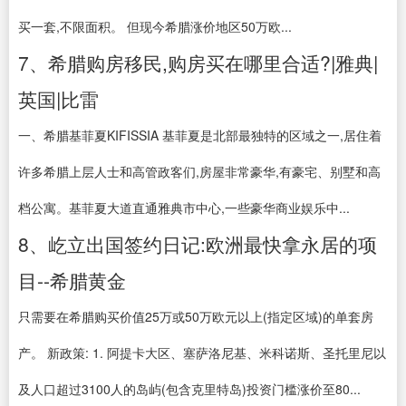
买一套,不限面积。 但现今希腊涨价地区50万欧...
7、希腊购房移民,购房买在哪里合适?|雅典|
英国|比雷
一、希腊基菲夏KIFISSIA 基菲夏是北部最独特的区域之一,居住着
许多希腊上层人士和高管政客们,房屋非常豪华,有豪宅、别墅和高
档公寓。基菲夏大道直通雅典市中心,一些豪华商业娱乐中...
8、屹立出国签约日记:欧洲最快拿永居的项
目--希腊黄金
只需要在希腊购买价值25万或50万欧元以上(指定区域)的单套房
产。 新政策: 1. 阿提卡大区、塞萨洛尼基、米科诺斯、圣托里尼以
及人口超过3100人的岛屿(包含克里特岛)投资门槛涨价至80...