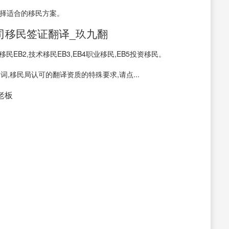
选择适合的移民方案。
司移民签证翻译_玖九翻
民EB2,技术移民EB3,EB4职业移民,EB5投资移民。
词,移民局认可的翻译资质的特殊要求,请点...
接老板