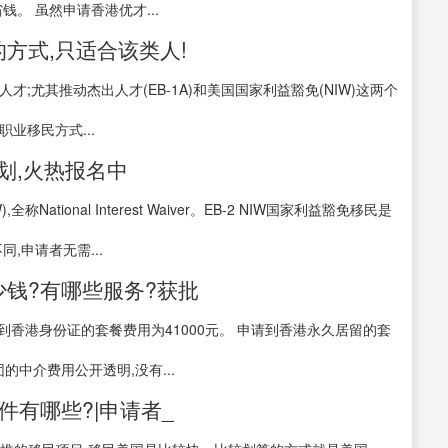
。 虽然申请香港优才...
方式,只适合该类人!
;尤其推动杰出人才(EB-1A)和美国国家利益豁免(NIW)这两个
业移民方式...
计划,火热报名中
tional Interest Waiver。EB-2 NIW国家利益豁免移民是
同,申请者无需...
钱?有哪些服务?获批
到香港身份证的套餐费用为41000元。 申请到香港永久居留的套
的中介费用公开透明,没有...
件有哪些?|申请者_