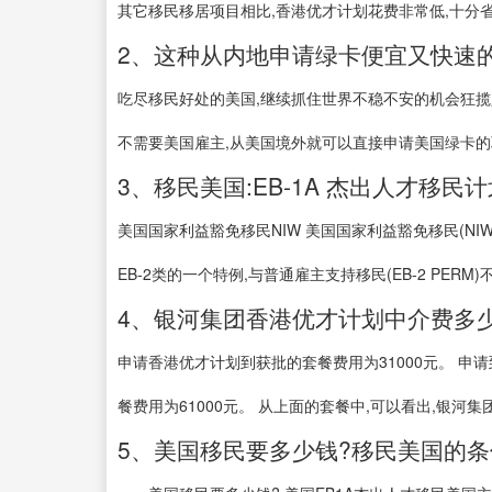
其它移民移居项目相比,香港优才计划花费非常低,十分省钱
2、这种从内地申请绿卡便宜又快速的
吃尽移民好处的美国,继续抓住世界不稳不安的机会狂揽人才
不需要美国雇主,从美国境外就可以直接申请美国绿卡的职
3、移民美国:EB-1A 杰出人才移民
美国国家利益豁免移民NIW 美国国家利益豁免移民(NIW),全称Na
EB-2类的一个特例,与普通雇主支持移民(EB-2 PERM)不
4、银河集团香港优才计划中介费多少
申请香港优才计划到获批的套餐费用为31000元。 申请
餐费用为61000元。 从上面的套餐中,可以看出,银河集团
5、美国移民要多少钱?移民美国的条