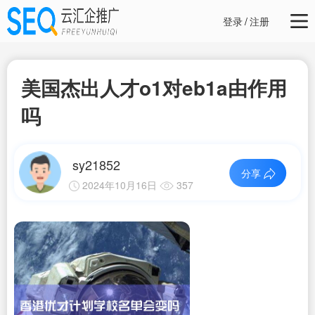
登录
/
注册
美国杰出人才o1对eb1a由作用
吗
sy21852
分享
2024年10月16日
357