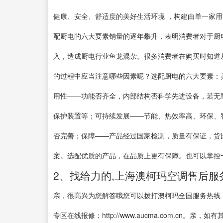
健康、安全、舒适度的美好生活环境 ，构建由单一家用产品
配厨电的六大要素销量的逐年攀升，表明消费者对于厨
入，造成厨电行业鱼龙混杂。很多消费者在购买时知道
的过程中应当注意哪些因素呢？选配厨电的六大要素：
用性——功能否齐全，内部结构否科学先进设备，若无
保护装置等；可持续发展——节能、热效率高、环保、
否完善；保障——产品经过国家检测，质量有保证，货
案。选配优质的产品，在品质上更有保障。也可以掌控
2、找给力的,上海澳柯玛空调售后服
亲，很高兴为您解答哦您可以拨打澳柯玛全国服务热线：4
专区在线报修：http://www.aucma.com.c