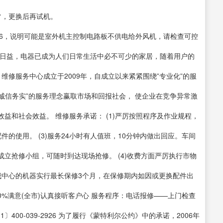
常，更换后再试机。
E6，说明可能是室外机主控制电路板不供电给外风机，请检查可控
平日益，电器已成为人们日常生活中必不可少的家居，随着用户的
维修服务中心成立于2009年，自成立以来紧紧围绕”专业化”的服
”诚信务实”的服务理念赢取市场和回报社会， 使企业在竞争异常激
益和社会效益。 维修服务承诺： (1)严厉按照程序及作业规程，
件的使用。 (3)服务24小时有人值班，10分钟内做出回应。车间
立抢修小组，可随时到达现场抢修。 (4)收费方面严厉执行市物
经我中心的机器实行最长保修3个月，在保修期内如因或更换配件出
0%满意(全市)认真接听客户心 服务程序：电话报修——上门检查
400-039-2926 为了履行《蒙特利尔公约》中的承诺，2006年