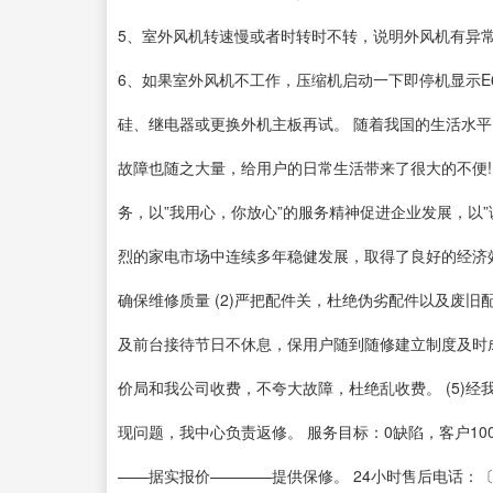
5、室外风机转速慢或者时转时不转，说明外风机有异
6、如果室外风机不工作，压缩机启动一下即停机显示
硅、继电器或更换外机主板再试。 随着我国的生活水
故障也随之大量，给用户的日常生活带来了很大的不便! 
务，以”我用心，你放心”的服务精神促进企业发展，以
烈的家电市场中连续多年稳健发展，取得了良好的经济效
确保维修质量 (2)严把配件关，杜绝伪劣配件以及废旧配
及前台接待节日不休息，保用户随到随修建立制度及时成
价局和我公司收费，不夸大故障，杜绝乱收费。 (5)
现问题，我中心负责返修。 服务目标：0缺陷，客户10
——据实报价————提供保修。 24小时售后电话：〔1〕