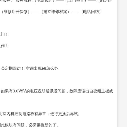
服务。 服务流程:（电话预约）——（上门检查）——（制定维
—（维修后开保修）——（建立维修档案）——（电话回访）
上门！
及作！
员定期回访！ 空调出现e6怎么办
如果有3.0V5V的电压说明通讯没问题，故障应该出自变频主板或
说明室内机控制电路板有异常，进行更换后再试。
明此模块有问题，必需更换新的了。