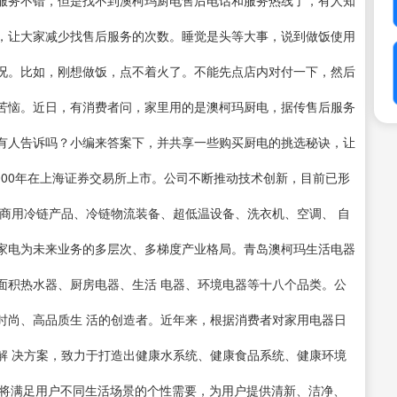
服务不错，但是找不到澳柯玛厨电售后电话和服务热线了，有人知
，让大家减少找售后服务的次数。睡觉是头等大事，说到做饭使用
况。比如，刚想做饭，点不着火了。不能先点店内对付一下，然后
苦恼。近日，有消费者问，家里用的是澳柯玛厨电，据传售后服务
有人告诉吗？小编来答案下，并共享一些购买厨电的挑选秘诀，让
2000年在上海证券交易所上市。公司不断推动技术创新，目前已形
商用冷链产品、冷链物流装备、超低温设备、洗衣机、空调、 自
家电为未来业务的多层次、多梯度产业格局。青岛澳柯玛生活电器
面积热水器、厨房电器、生活 电器、环境电器等十八个品类。公
时尚、高品质生 活的创造者。近年来，根据消费者对家用电器日
解 决方案，致力于打造出健康水系统、健康食品系统、健康环境
，将满足用户不同生活场景的个性需要，为用户提供清新、洁净、