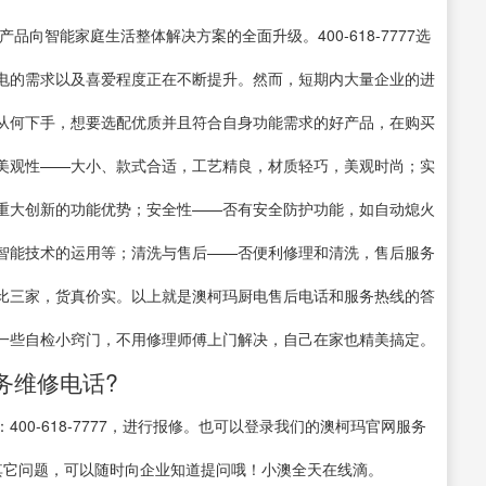
向智能家庭生活整体解决方案的全面升级。400-618-7777选
电的需求以及喜爱程度正在不断提升。然而，短期内大量企业的进
从何下手，想要选配优质并且符合自身功能需求的好产品，在购买
美观性——大小、款式合适，工艺精良，材质轻巧，美观时尚；实
重大创新的功能优势；安全性——否有安全防护功能，如自动熄火
智能技术的运用等；清洗与售后——否便利修理和清洗，售后服务
比三家，货真价实。以上就是澳柯玛厨电售后电话和服务热线的答
一些自检小窍门，不用修理师傅上门解决，自己在家也精美搞定。
务维修电话?
00-618-7777，进行报修。也可以登录我们的澳柯玛官网服务
n。亲，如有其它问题，可以随时向企业知道提问哦！小澳全天在线滴。