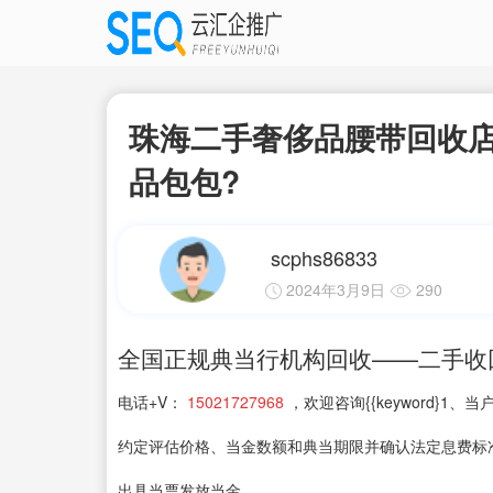
珠海二手奢侈品腰带回收店
品包包?
scphs86833
2024年3月9日
290
全国正规典当行机构回收——二手收
电话+V：
15021727968
，欢迎咨询{{keyword}
约定评估价格、当金数额和典当期限并确认法定息费标
出具当票发放当金。