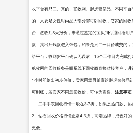
收平台有只二、真的、贰收网、胖虎奢侈品。不同平台
的，只要是女性时尚品大部分都可以回收，它家的回收
台，签收后3天报价，未通过鉴定的宝贝到付退回给用
款，卖出后钱款进入钱包，如果是只二一口价成交的，
给平台，收到货平台确认无误后，15个工作日内完成
贰收网的回收服务是联系线下回收商直接对接客户，进
1小时即给出初步估价，卖家同意再邮寄给胖虎奢侈品
可到账，若卖家不同意回收价，可转为寄售。
注意事项
1、二手手表回收行情一般在3-7折，如果是热门款、
2、钻石回收价格行情正常4-6折，高端品牌，成色好
更低。