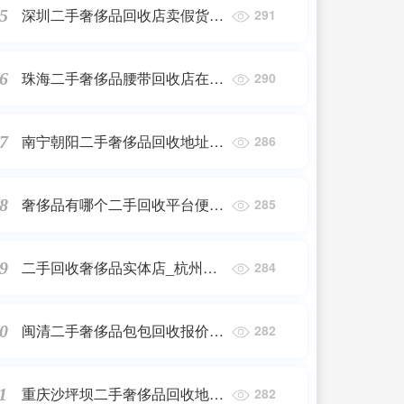
深圳二手奢侈品回收店卖假货,
5
291
二手奢侈品回收一般都出现过什
么问题?
珠海二手奢侈品腰带回收店在哪
6
290
里,哪里可以回收二手奢侈品包
包?
南宁朝阳二手奢侈品回收地址_
7
286
南宁回收奢侈品的地方
奢侈品有哪个二手回收平台便宜
8
285
_回收奢侈品哪个平台最好
二手回收奢侈品实体店_杭州最
9
284
有名气二手奢侈品店
闽清二手奢侈品包包回收报价多
0
282
少钱一个_名牌包包回收的价格?
重庆沙坪坝二手奢侈品回收地址
1
282