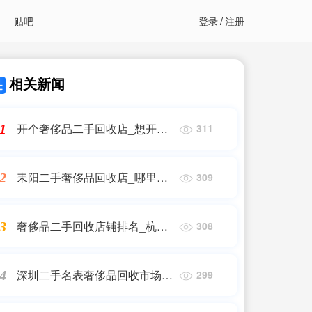
贴吧
登录
/
注册
相关新闻
开个奢侈品二手回收店_想开一
1
311
家奢侈品回收加盟店铺,不知道
费用高不高?
耒阳二手奢侈品回收店_哪里可
2
309
以回收奢侈品
奢侈品二手回收店铺排名_杭州
3
308
最有名气二手奢侈品店
深圳二手名表奢侈品回收市场价
4
299
格高吗知乎_二手手表回收大概
多少钱?