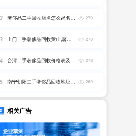
在哪里啊,重庆哪里有回收古驰
鞋子的?
奢侈品二手回收店名怎么起名
2
279
好,高端大气的奢侈品店名有内
涵宜用字
上门二手奢侈品回收黄山,奢侈
3
278
品怎么回收
台湾二手奢侈品回收价格表及图
4
278
片_周大福买的钻戒可以回收吗
南宁朝阳二手奢侈品回收地址查
5
269
询,南宁二手电度表哪里有卖的
相关广告