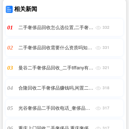
相关新闻
二手奢侈品回收怎么选位置,二手奢侈
01
332
品包包在哪里回收比较好
二手奢侈品回收需要什么资质吗知乎,
02
331
卖二手奢侈品为什么提供身份证
曼谷二手奢侈品回收_二手tiffany有人
03
321
回收吗
合隆回收二手奢侈品赚钱吗,闲置二手
04
318
奢侈品回收好还是自己卖好?
光谷奢侈品二手回收电话_奢侈品回
05
317
收奢侈品回收地点
重庆上门回收二手奢侈品,重庆奢侈品
06
317