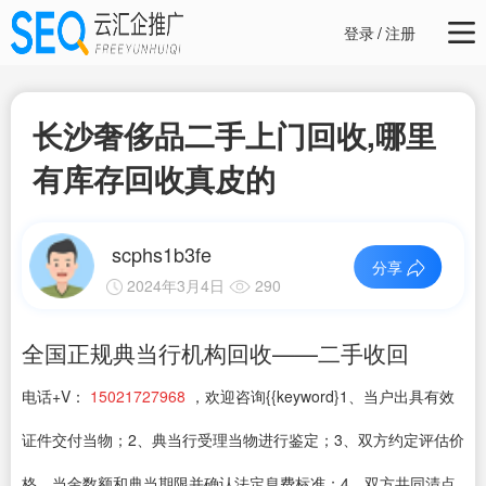
登录
/
注册
长沙奢侈品二手上门回收,哪里
有库存回收真皮的
scphs1b3fe
分享
2024年3月4日
290
全国正规典当行机构回收——二手收回
电话+V：
15021727968
，欢迎咨询{{keyword}1、当户出具有效
证件交付当物；2、典当行受理当物进行鉴定；3、双方约定评估价
格、当金数额和典当期限并确认法定息费标准；4、双方共同清点