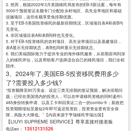
2. 然而，根据2022年3月美国移民局发布的EB-5新法案，每年有
3000个预留签证名额专门分配给乡村地区、高失业率地区和基础
设施项目，这些名额享受免排期优惠。
3. 至于EB-5美国投资移民的最新排期情况，区域项目表A和表B均
无变化。
4. 非区域项目表A和表B同样也无变化。
5. 对于EB-5投资移民的农村项目、高失业率项目以及基建项目，
表A显示无排期状态，表B也同样显示无排期状态。
6. 我们美福国际致力于提供专业的海外移民服务，从前期咨询到深
入的移民评估，以及帮助客户选择适合自己的移民项目，我们全程
陪伴。
3、2024年了,美国EB-5投资移民费用多少
了?需要投入多少钱?
“投资额降至80万美金、设定三类无排期的签证预留，解决排期问
题；已经在美国境内的投资人，可以在申请移民资格的同时递件I-
485身份转换申请、以及工卡和回美证二合一的combo卡；新政把
投资期限缩短至最短2年即可返还投资款，投资资金更有安全保
障，风险大大降低。”【内容来源于亨瑞移民亨瑞出国】
【LIUYI SUPREME SERVICE】尊享直接对接老板
13512131526
电话wx：