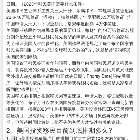
日期。（2023年移民美国需要什么条件）
美国移民签证体系主要为三大部分：亲属移民，常规年度签证配额
22.6-48万张签证（浮动）；抽签移民，年度配额5.5万张签证（与
中国申请人无关）；职业移民，常规年度配额14万张签证。
美国职业移民作为移民体系的重要组成，每财年的14万张签证名额
分别分配给五个职业移民优先类型的申请人及其符合条件的家属。
为了保证美国人种的多样化，美国移民法还规定了每年每个国家的
移民名额限制，不能超过全球移民总数的7%，这就是常说的移民
美国的国别限额。
美国设置了移民签证每年的限额，而每年向美国移民局递交移民申
请、获得批准的外籍人数远远大于名额限制。因此移民局就只能按
照外籍人递交移民申请时间(即优先日期，Priority Date)的先后顺
序，让外籍人按先后顺序排队等待获得移民名额，这就是大家常常
听到的“移民排期”。
美国移民的排期是根据移民局审案速度、申请人数、签证配额数量
等变化的，每个月可以在美国国务院签证办公室官网上查询到新的
排期进度，根据2023年1月排期显示，美国投资移民EB-5三类预留
签证项目，没有排期；美国EB-1A杰出人才项目虽然再次开始排
期，但等待时间比较短，仍不失为各类人才快速移美的途径。
2、美国投资移民目前到底排期多久?
1. EB-5美国投资移民项目的排期目前大约需要10年左右的时间。