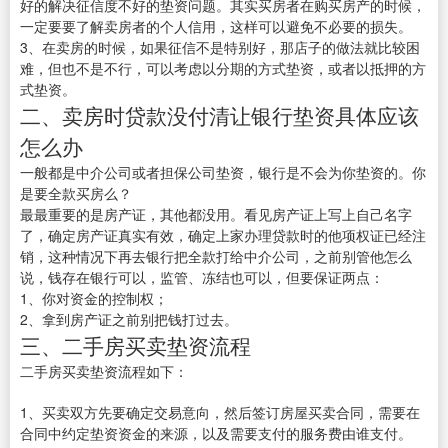
好的解决征信度不好的垫资问题。其实买房者在购买房产的时候，
一定要要了解卖房者的个人信用，这样可以避免不必要的损失。
3、在卖房的时候，如果征信不是特别好，那店子的做法就比较困
难，但也不是不行，可以考虑以分期的方式垫资，或者以抵押的方
式垫资。
二、卖房时贷款没付清让银行垫资具体应该
怎么办
一般都是中介公司或者担保公司垫资，银行是不会为你垫资的。你
是要全款买房么？
最最重要的是房产证，其他都没用。看见房产证上写上自己名字
了，确定房产证真实有效，确定上家办理贷款时的他项权证已经注
销，这种情况下再去银行把全款打给中介公司，之前别管他怎么
说，钱存在银行可以，监管、冻结也可以，但要保证两点：
1、你对资金的控制权；
2、拿到房产证之前别把钱打过去。
三、二手房买卖垫资流程
二手房买卖垫资流程如下：
1、买卖双方先要确定交易意向，然后签订房屋买卖合同，需要在
合同中约定垫资资金的来源，以及需要支付的服务费由谁支付。