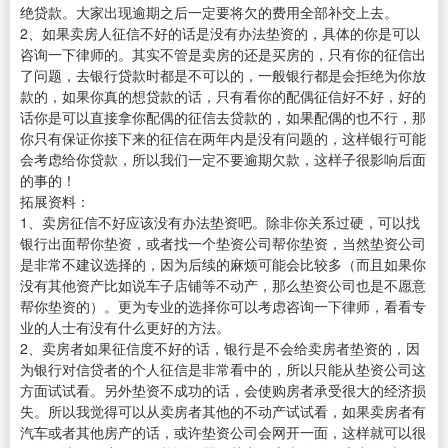
绝贷款。大家出现逾期之后一定要将欠的费用全部补交上去。
2、如果卖房人征信不好的话是没有办法垫资的，具体的你是可以
咨询一下律师的。其实不管是卖房的还是买房的，只有你的征信出
了问题，去银行贷款时都是不可以的，一般银行都是会拒绝为你放
款的，如果你真的想贷款的话，只有看你的配偶征信好不好，好的
话你是可以直接拿你配偶的征信去贷款的，如果配偶的也不行，那
你只有保证你接下来的征信在两年内是没有问题的，这样银行可能
会考虑给你贷款，所以我们一定不要逾期欠款，这样子很影响后面
的事的！
拓展资料：
1、卖房征信不好应该没有办法垫资吧。除非你关系过硬，可以找
银行出面帮你垫资，或者找一个垫资公司帮你垫资，当然垫资公司
是非常不建议选择的，因为后续的麻烦可能会比较多（而且如果你
没有其他资产比如说车子店铺等不动产，那么垫资公司也是不愿意
帮你垫资的）。更为专业的选择你可以考虑咨询一下律师，看看专
业的人士有没有什么更好的方法。
2、卖房者如果征信度不好的话，银行是不会给卖房者垫资的，因
为银行对信贷者的个人征信是非常看中的，所以只能从垫资公司这
方面试试看。另外垫资不成功的话，会使购房者承受很大的经济损
失。所以我觉得可以从卖房者其他的不动产试试看，如果卖房者有
汽车或者其他房产的话，或许垫资公司会网开一面，这样就可以很