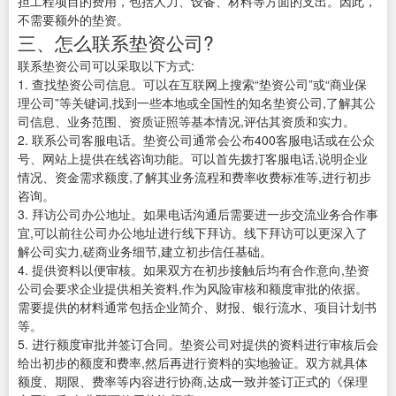
担工程项目的费用，包括人力、设备、材料等方面的支出。因此，
不需要额外的垫资。
三、怎么联系垫资公司?
联系垫资公司可以采取以下方式:
1. 查找垫资公司信息。可以在互联网上搜索“垫资公司”或“商业保
理公司”等关键词,找到一些本地或全国性的知名垫资公司,了解其公
司信息、业务范围、资质证照等基本情况,评估其资质和实力。
2. 联系公司客服电话。垫资公司通常会公布400客服电话或在公众
号、网站上提供在线咨询功能。可以首先拨打客服电话,说明企业
情况、资金需求额度,了解其业务流程和费率收费标准等,进行初步
咨询。
3. 拜访公司办公地址。如果电话沟通后需要进一步交流业务合作事
宜,可以前往公司办公地址进行线下拜访。线下拜访可以更深入了
解公司实力,磋商业务细节,建立初步信任基础。
4. 提供资料以便审核。如果双方在初步接触后均有合作意向,垫资
公司会要求企业提供相关资料,作为风险审核和额度审批的依据。
需要提供的材料通常包括企业简介、财报、银行流水、项目计划书
等。
5. 进行额度审批并签订合同。垫资公司对提供的资料进行审核后会
给出初步的额度和费率,然后再进行资料的实地验证。双方就具体
额度、期限、费率等内容进行协商,达成一致并签订正式的《保理