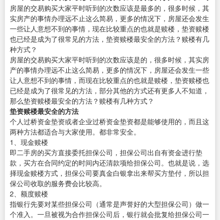
房屋的交易购买大家平时听到的次数应该是最多的，很多时候，其
实房产的事情办理远不止这么简易，更多的情况下，房屋还会发生
一些让人意想不到的事情，现在比较重点的也就是赎楼，垫资赎楼
也已经是成为了很常见的方法，垫资赎楼最安全的方法？赎楼有几
种方式？
房屋的交易购买大家平时听到的次数应该是的，很多时候，其实房
产的事情办理远不止这么简易，更多的情况下，房屋还会发生一些
让人意想不到的事情，而现在比较重点的也就是赎楼，垫资赎楼也
已经是成为了很常见的方法，部分其他的方式还有更多人不知道，
那么垫资赎楼最安全的方法？赎楼有几种方式？
垫资赎楼最安全的方法
个人过桥资金垫资或者企业过桥资金垫资都是能够使用的，而且这
两种方法都适合与大家使用。都非常安全。
1、现金赎楼
即二手房的买方直接委托担保公司，担保公司出自有资金进行垫
款，买方在合同约定的时间内还清款项给担保公司。也就是说，选
择现金赎楼方式，担保公司要真金白银拿出来帮买方垫付，所以担
保公司收取的服务费会比较高。
2、额度赎楼
指银行先要对某些担保公司（通常是声誉好的大型担保公司）做一
个准入。一旦被视为合作担保公司后，银行就会批复给担保公司一