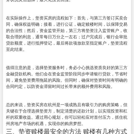
在实际操作上，垫资买房的流程如下：首先，与第三方签订买卖合
同，确保权益明确；接着，进行公证，确定赎楼时间，以保障交易
的合法性；然后，资金监管开始，第三方将垫资注入监管账户，收
取合理的利息，通常每日万分之一左右；过户完成后，银行会审批
贷款额度，进行抵押登记，最后将款项放款至指定账户，垫资流程
至此结束。
值得注意的是，选择垫资服务时，务必小心挑选资质良好的第三方
金融贷款机构。他们会在资金监管阶段同步申请银行贷款，节省时
间，避免垫资费用拖延的风险。但同时，确保对垫资时间有明确的
合同约定，以防资金滞留时间过长带来的额外费用和风险。
总的来说，垫资买房在杭州是一项成熟且有吸引力的购房策略，但
关键在于合理选择垫资方，制定清楚的还款计划，以实现投资和杠
杆的双重收益。通过用心规划，你可以轻松应对首付压力，抓住杭
州房地产市场的机遇，实现你的购房梦想。
三、垫资赎楼最安全的方法 赎楼有几种方式