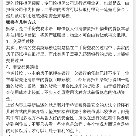
定的赎楼担保额度，专门给担保公司进行该项业务。也就是说，由
担保公司作为担保，二手房的买方可以从银行得到一笔短期资金，
然后就可以用这笔短期资金来赎楼。
赎楼有几种方式
赎楼，是二手房交易术语，即借款人付清借款抵押物业的贷款本息
并注销抵押登记，将房产证赎出，物业才可自由转让或再次抵押。
1、交易类赎楼
其实，所谓的交易类赎楼也就是指在二手房交易的过程中，卖家的
房子还抵押在银行里。而此类房子需要先还清银行的贷款，才能够
交易过户。
2、非交易类赎楼
也叫转按，业主的房子抵押在银行，欠银行的贷款已经不多了，业
主希望先还清原来的贷款（即赎楼），然后再抵押给银行得到一笔
新的贷款，当然，新的贷款一定会比原来的贷款多。由于银行的资
金使用成本比较低，不少人会愿意用这种方式获得低息的流动资
金。
上述内容主要所描述的就是我对于垫资赎楼最安全的方法？赎楼有
几种方式的具体介绍，垫资赎楼在现如今来说虽说比较快速，但是
其中有很多地方不具备太好的安全性，所以在进行的过程中得要明
确到利弊点，不要只去看一些消息是怎样，各个情况方面调查足够
的到位以后，才可以让处于有利的点上。