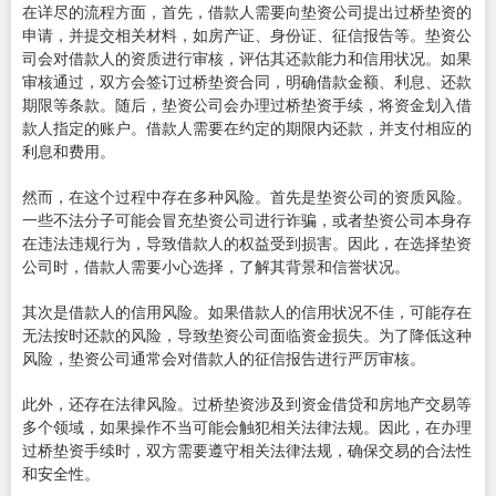
在详尽的流程方面，首先，借款人需要向垫资公司提出过桥垫资的
申请，并提交相关材料，如房产证、身份证、征信报告等。垫资公
司会对借款人的资质进行审核，评估其还款能力和信用状况。如果
审核通过，双方会签订过桥垫资合同，明确借款金额、利息、还款
期限等条款。随后，垫资公司会办理过桥垫资手续，将资金划入借
款人指定的账户。借款人需要在约定的期限内还款，并支付相应的
利息和费用。
然而，在这个过程中存在多种风险。首先是垫资公司的资质风险。
一些不法分子可能会冒充垫资公司进行诈骗，或者垫资公司本身存
在违法违规行为，导致借款人的权益受到损害。因此，在选择垫资
公司时，借款人需要小心选择，了解其背景和信誉状况。
其次是借款人的信用风险。如果借款人的信用状况不佳，可能存在
无法按时还款的风险，导致垫资公司面临资金损失。为了降低这种
风险，垫资公司通常会对借款人的征信报告进行严厉审核。
此外，还存在法律风险。过桥垫资涉及到资金借贷和房地产交易等
多个领域，如果操作不当可能会触犯相关法律法规。因此，在办理
过桥垫资手续时，双方需要遵守相关法律法规，确保交易的合法性
和安全性。