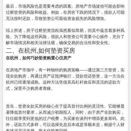
最后，市场风险也是需要考虑的因素。房地产市场波动可能会影响
过桥垫资的风险和收益。例如，在房价下跌的情况下，借款人可能
无法按时还款，导致垫资公司面临资金损失的风险增加。
综上所述，房子过桥垫资流程虽然看似简易，但其中蕴含着多种风
险。为了降低这些风险，借款人和垫资公司需要小心操作，充分了
解市场情况和相关法律法规，确保交易的合法性和安全性。
二、在杭州,如何垫资买房
在杭州，如何巧妙垫资购置心仪房产
在房地产市场中，有一种独特的购房策略——通过第三方垫资，实
现全款购房，再通过房产证抵押银行，贷款偿还垫资，这一方法在
杭州已经逐渐成熟。这种方法凭借其高杠杆效应和灵活的还款方
式，深受不少购房者青睐。
首先，垫资全款买房的核心在于提高首付比例的灵活性。它能够显
著降低首付要求，从而减少初期投入，同时，由于房产全款购买，
往往能享受到更低的过户税费，为买家在谈判中增添更多筹码。此
外，还款方式多样，可以选择先息后本或是等额本息，根据个人财
务状况灵活选择，最大化投资回报。