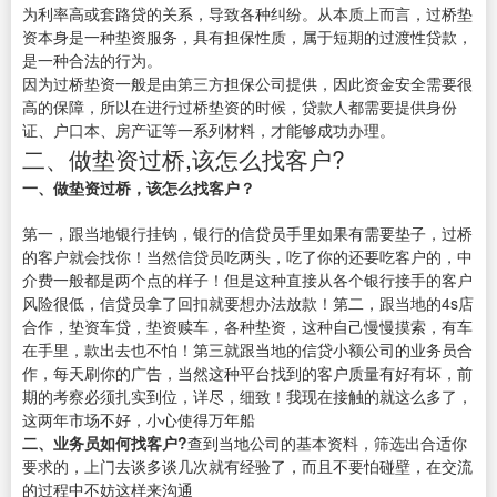
为利率高或套路贷的关系，导致各种纠纷。
从本质上而言，过桥垫
资本身是一种垫资服务，具有担保性质，属于短期的过渡性贷款，
是一种合法的行为。
因为过桥垫资一般是由第三方担保公司提供，因此资金安全需要很
高的保障，所以在进行过桥垫资的时候，贷款人都需要提供身份
证、户口本、房产证等一系列材料，才能够成功办理。
二、做垫资过桥,该怎么找客户?
一、做垫资过桥，该怎么找客户？
第一，跟当地银行挂钩，银行的信贷员手里如果有需要垫子，过桥
的客户就会找你！当然信贷员吃两头，吃了你的还要吃客户的，中
介费一般都是两个点的样子！但是这种直接从各个银行接手的客户
风险很低，信贷员拿了回扣就要想办法放款！第二，跟当地的4s店
合作，垫资车贷，垫资赎车，各种垫资，这种自己慢慢摸索，有车
在手里，款出去也不怕！第三就跟当地的信贷小额公司的业务员合
作，每天刷你的广告，当然这种平台找到的客户质量有好有坏，前
期的考察必须扎实到位，详尽，细致！我现在接触的就这么多了，
这两年市场不好，小心使得万年船
二、业务员如何找客户?
查到当地公司的基本资料，筛选出合适你
要求的，上门去谈多谈几次就有经验了，而且不要怕碰壁，在交流
的过程中不妨这样来沟通