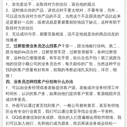
1、首先套近乎，去取得对方的信任，迎合他的观点
2、适时推出你的产品，讲优点时不要太绝对，不要夸张，另外，
可以适当告诉对方你产品的不足，当然这个不足跟其他产品比起来
还是要好一点的，或者说就是要避重就轻地说下缺点，这样有助于
取得对方的信任
3、无论成功与否，都要笑脸相送，说不定他就是你的商品信息的
传播者
三、过桥垫资业务员怎么找客户？
第一，跟当地银行挂钩。第二，
跟当地的4s店合作，过桥垫资车贷，过桥垫资赎车，各种过桥垫
资，这种自己慢慢摸索，有车在手里，款出去也不怕！第三就跟当
地的信贷小额公司的业务员合作，每天刷你的广告，当然这种平台
找到的客户质量有好有坏，前期的考察必须扎实到位，详尽，细
致！
四、业务员怎样找客户分别有什么办法
1、可以由业务经理或者老板提供客户源。老板或许业务经理工作
时间长，认识的客户多，如果由他们提供客户资源，客源稳固并且
成功率更高。
2、外面可以通过黄页找到客户。一般公司都有黄页，甚至有些地
区会有专业行业黄页，我们可以通过黄页寻找企业第一手资料。
3、QQ或者微信加好友或群。现在的人们普遍都会用软件联络。我
们可以加入他们，先和他们成为朋友，然后再谈业务就会轻松一