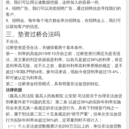
些。我们可以用云速数据挖掘，这样加入的容易一些。
4、招聘广告。我们可以浏览招聘广告，通过招聘信息寻找我们的
客户。
5、招聘会。每年每个地方都会举办招聘会，在招聘会上，我们可
以获知客户的信息。
三、垫资过桥合法吗
不合法。
过桥垫资是否合法，关键得看两个基本条件。
第一：利率的高低2019年10月份之前，过桥垫资行搏迟为是否违
法，其主要的判定依据就是利率。以前凡是超过36%的利率，肯定
是利率高无疑。在不久之前，最新对利率高利率界限的规定，是不
超过1年期LPR的4倍。换句话来说，现如今借贷利率超过15.4%，
即可被认定为利率高。
第二：过桥资金经营模式，具有明显非法放贷的特征。
法律依据
《最高人民法院 最高人民检察院 公安部 司法部关于办理非法放贷
刑事案件若干问题的意见》 第二条 以超过36%的实际年利率实施
符合本意见第一条规定的非法放贷行为，具有下列情形巧纯之一
的，属于刑法第二百二十五条规定的“情节严重”，但单次非法放贷
行为实际年利率未超过36%的，定罪量刑时不得计入：
（一）个人非法放贷数额累计在200万元以上的，单位非法放贷数