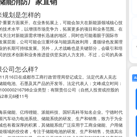
储能消防厂家直销
来规划是怎样的
个重要方面展开。在业务拓展上，可能会加大在新能源领域核心技
的技术水平，以增强市场竞争力，拓展更多的项目和业务范围。在
其关注对新能源需求增长迅速的地区，同时也可能着眼于国际市
发展层面，公司可能会注重环保与能源高效利用，遵循绿色发展理
业的长期可持续发展。另外，人才战略也是关键部分，会吸引和培
司的技术创新和业务推进提供坚实的人力支持。不过，公司的具体
限公司怎么样?
年11月16日在成都市工商行政管理局登记成立。法定代表人吴志
储能电池、石墨及其产品的开发等。法定代表人：文峰成立时间：
10100000216798企业类型：有限责任公司（自然人投资或控股的
2单元6楼11号
海辰储能、亿纬锂能、派能科技、国轩高科等知名企业。宁德时代
源汽车动力电池系统、储能系统的研发、生产和销售，致力于为全
域也有着深厚的积累，其储能系统广泛应用于工商业储能、户用储
能领域的佼佼者，专注于储能电池的研发、生产和销售，凭借其出