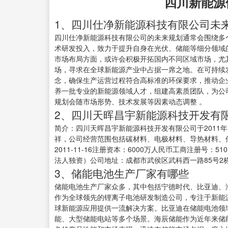
四川新能源
1、四川仕净新能源科技有限公司未
四川仕净新能源科技有限公司的未来规划通常会围绕多
术研发投入，致力于提升自身在光伏、储能等细分领域
市场布局方面，或许会积极开拓国内不同区域市场，尤
场，寻求在全球新能源产业中占据一席之地。在可持续
念，确保生产运营过程符合高标准的环保要求，推动企
养一批专业的新能源领域人才，组建高素质团队，为公
规划会随市场形势、技术发展等因素动态调整 。
2、四川天晖昌宇新能源科技开发有
简介：四川天晖昌宇新能源科技开发有限公司于2011
祥，公司经营范围包括碳材料、电极材料、导热材料、
2011-11-16注册资本：6000万人民币工商注册号：5
法人独资）公司地址：成都市武侯区武科西一路85号2栋
3、储能电池生产厂家有哪些
储能电池生产厂家众多，其中包括宁德时代、比亚迪、
作为全球领先的锂离子电池研发制造公司，专注于新能
球新能源应用提供一流解决方案。比亚迪在储能电池领
能、大型储能电站等多个场景。海辰储能作为近年来储