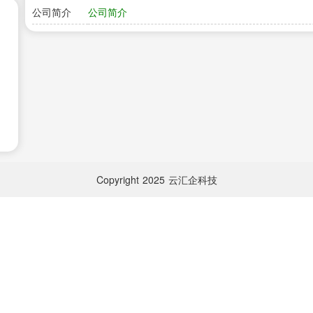
公司简介
公司简介
Copyright
2025
云汇企科技