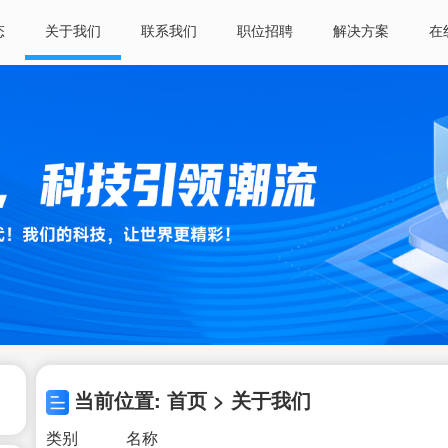
态
关于我们
联系我们
职位招聘
解决方案
在
当前位置: 首页 > 关于我们
类别
名称