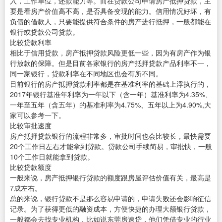
入，工作单位，还款能力等。而在贷款公司申请房产抵押贷款，主
要是看房产价值高不高，是否具备变现的能力。信用情况好坏，有
负债的借款人，只要能提供符合条件的房产进行抵押，一般都能在
银行或贷款公司贷款。
比较贷款利率
相比于信用贷款，房产抵押贷款风险更低一些，因为有房产作为银
行放款的保障。但是目前各家银行的房产抵押贷款产品利率不一，
同一家银行，贷款利率在不同地区也会有所不同。
目前银行的房产抵押贷款利率都是在基准利率的基础上浮执行的，
2017年银行基准年利率为一年以下（含一年）基准利率为4.35%、
一年至五年（含五年）的基准利率为4.75%、五年以上为4.90%,大
家可以参考一下。
比较审批速度
房产抵押贷款银行的流程非常多，审批时间也会比较长，最快需要
20个工作日左右才能拿到贷款。贷款公司手续简易，审批快，一般
10个工作日就能拿到贷款。
比较贷款额度
一般来说，房产抵押银行贷款的额度跟房屋评估价值有关，最高是
7成左右。
总的来说，银行贷款不是那么容易申请的，申请失败还会影响征信
记录。为了获得更低的融资成本，方便快捷的办理大额银行贷款，
一般都会去找专业机构，比如说东莞房速贷，他们凭借专业的行业