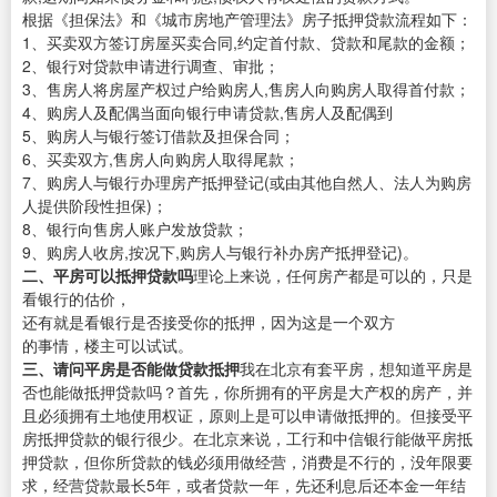
根据《担保法》和《城市房地产管理法》房子抵押贷款流程如下：
1、买卖双方签订房屋买卖合同,约定首付款、贷款和尾款的金额；
2、银行对贷款申请进行调查、审批；
3、售房人将房屋产权过户给购房人,售房人向购房人取得首付款；
4、购房人及配偶当面向银行申请贷款,售房人及配偶到
5、购房人与银行签订借款及担保合同；
6、买卖双方,售房人向购房人取得尾款；
7、购房人与银行办理房产抵押登记(或由其他自然人、法人为购房
人提供阶段性担保)；
8、银行向售房人账户发放贷款；
9、购房人收房,按况下,购房人与银行补办房产抵押登记)。
二、平房可以抵押贷款吗
理论上来说，任何房产都是可以的，只是
看银行的估价，
还有就是看银行是否接受你的抵押，因为这是一个双方
的事情，楼主可以试试。
三、请问平房是否能做贷款抵押
我在北京有套平房，想知道平房是
否也能做抵押贷款吗？首先，你所拥有的平房是大产权的房产，并
且必须拥有土地使用权证，原则上是可以申请做抵押的。但接受平
房抵押贷款的银行很少。在北京来说，工行和中信银行能做平房抵
押贷款，但你所贷款的钱必须用做经营，消费是不行的，没年限要
求，经营贷款最长5年，或者贷款一年，先还利息后还本金一年结