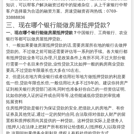
知识，可以帮客户解决融资过程中的疑难杂症，从上千家银行中帮
客户选择最为合适的融资方案。房速贷融资咨询热线：0769-
33888836
三、现在哪个银行能做房屋抵押贷款?
一、现在哪个银行能做房屋抵押贷款？
中国银行、工商银行、农业
银行等都可以做房屋抵押贷款。
1、一般如果要做房屋抵押贷款的话,需要房屋所在地的银行去做押
贷款的。不过做之前可能还需要评估等一系列的手续。各大银行都
有抵押贷款业务可以办理,只是政策条件上有所不同,不过大部分银
行需要一个名目来作贷款,业性贷款又比如押一般的购房商业贷款
要高,不过贷款年限最长也大多在10左右。
2、但是比在地方商业银行或者信用社等地方做抵押贷款的利息要
低一些,贷款年限也长些,一般信用社大多不过5年的。建议你持房产
证到相关银行房贷部门咨询,同时也准备好你自己的一些资信证明,
比如你的收入证的证件或合同等等,这些能减低你贷款的审批难
拓展资料
住房抵押贷款是银行为保证贷款的安全,把借款人的房地产、有价
证券及其他凭证,通过一定的契约合同,合法取得对借款人财产的留
置权和质押权而向其提供的一种贷款。这种贷款实际上是债务人
(抵押人)在法律上把财产所有权转让给债权人(抵押权人)以取得贷
款,这期间如果债务金和利息,债权人有权处偿的贷款方式。