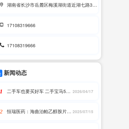
湖南省长沙市岳麓区梅溪湖街道近湖七路32
号卓越浅水湾22栋1409号
17108319666
17108319666
新闻动态
二手车也要买好车 二手宝马5系
1
2026/04/17
即将上市
恒瑞医药：海曲泊帕乙醇胺片获
2
2025/07/15
药物临床试验批准通知书