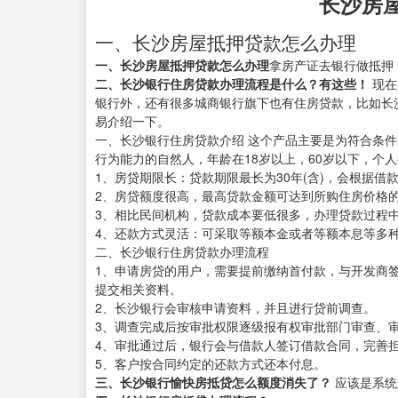
长沙房
一、长沙房屋抵押贷款怎么办理
一、长沙房屋抵押贷款怎么办理
拿房产证去银行做抵押
二、长沙银行住房贷款办理流程是什么？有这些！
现在
银行外，还有很多城商银行旗下也有住房贷款，比如长
易介绍一下。
一、长沙银行住房贷款介绍 这个产品主要是为符合条
行为能力的自然人，年龄在18岁以上，60岁以下，个
1、房贷期限长：贷款期限最长为30年(含)，会根据借
2、房贷额度很高，最高贷款金额可达到所购住房价格的80
3、相比民间机构，贷款成本要低很多，办理贷款过程
4、还款方式灵活：可采取等额本金或者等额本息等多
二、长沙银行住房贷款办理流程
1、申请房贷的用户，需要提前缴纳首付款，与开发商
提交相关资料。
2、长沙银行会审核申请资料，并且进行贷前调查。
3、调查完成后按审批权限逐级报有权审批部门审查、
4、审批通过后，银行会与借款人签订借款合同，完善
5、客户按合同约定的还款方式还本付息。
三、长沙银行愉快房抵贷怎么额度消失了？
应该是系统