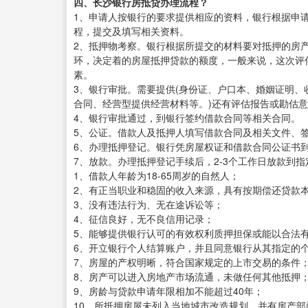
四、长沙银行房抵贷办理流程？
1、申请人按银行的要求提供相应的资料，银行根据申
程，提交及填写相关资料。
2、抵押物考察。银行根据所提交的材料要对抵押的房
环，决定着的房屋抵押贷款的额度，一般来说，这次评
素。
3、银行审批。需要提供(身份证、户口本、婚姻证明、
合同、经营型提供经营材料等。)还有评估报告或勘估
4、银行审批通过，到银行签约借款合同等相关合同。
5、公证。借款人及抵押人填写借款合同及相关文件、
6、办理抵押登记。银行凭房屋权证和借款合同公证书
7、放款。办理抵押登记手续后，2-3个工作日放款到
1、借款人年龄为18-65周岁的自然人；
2、有正当职业和稳固的收入来源，具有按期偿还贷款
3、没有违法行为、无在途诉讼等；
4、征信良好，无不良信用记录；
5、能够提供银行认可的有效权利质押担保或能以合法
6、开立银行个人结算账户，并且同意银行从其指定的
7、房屋的产权明晰，符合国家规定的上市交易的条件
8、房产可以进入房地产市场流通，未做任何其他抵押
9、房龄与贷款申请年限相加不能超过40年；
10、所抵押房屋未列入当地城市改造规划，并有房产部