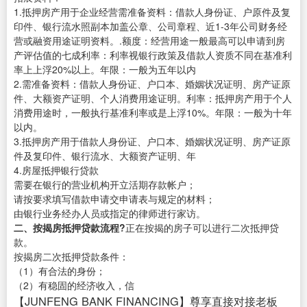
1.抵押房产用于企业经营需准备资料：借款人身份证、户原件及复
印件、银行流水照副本加盖公章、公司章程、近1-3年公司财务经
营或融资用途证明资料。.额度：经营用途一般最高可以申请到房
产评估值的七成利率：利率视银行政策及借款人资质不同在基准利
率上上浮20%以上。年限：一般为五年以内
2.需准备资料：借款人身份证、户口本、婚姻状况证明、房产证原
件、大额资产证明、个人消费用途证明。利率：抵押房产用于个人
消费用途时，一般执行基准利率或是上浮10%。年限：一般为十年
以内。
3.抵押房产用于借款人身份证、户口本、婚姻状况证明、房产证原
件及复印件、银行流水、大额资产证明、年
4.房屋抵押银行贷款
需要在银行的营业机构开立活期存款帐户；
请按要求填写借款申请交申请表与规定的材料；
由银行业务经办人员或指定的律师进行家访。
二、按揭房抵押贷款流程?
正在按揭的房子可以进行二次抵押贷
款。
按揭房二次抵押贷款条件：
（1）有合法的身份；
（2）有稳固的经济收入，信
【JUNFENG BANK FINANCING】尊享直接对接老板