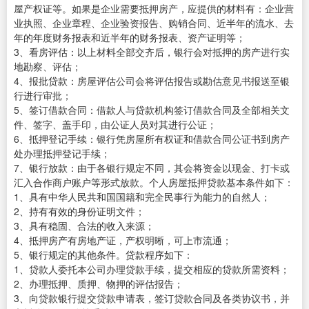
屋产权证等。如果是企业需要抵押房产，应提供的材料有：企业营
业执照、企业章程、企业验资报告、购销合同、近半年的流水、去
年的年度财务报表和近半年的财务报表、资产证明等；
3、看房评估：以上材料全部交齐后，银行会对抵押的房产进行实
地勘察、评估；
4、报批贷款：房屋评估公司会将评估报告或勘估意见书报送至银
行进行审批；
5、签订借款合同：借款人与贷款机构签订借款合同及全部相关文
件、签字、盖手印，由公证人员对其进行公证；
6、抵押登记手续：银行凭房屋所有权证和借款合同公证书到房产
处办理抵押登记手续；
7、银行放款：由于各银行规定不同，其会将资金以现金、打卡或
汇入合作商户账户等形式放款。个人房屋抵押贷款基本条件如下：
1、具有中华人民共和国国籍和完全民事行为能力的自然人；
2、持有有效的身份证明文件；
3、具有稳固、合法的收入来源；
4、抵押房产有房地产证，产权明晰，可上市流通；
5、银行规定的其他条件。贷款程序如下：
1、贷款人委托本公司办理贷款手续，提交相应的贷款所需资料；
2、办理抵押、质押、物押的评估报告；
3、向贷款银行提交贷款申请表，签订贷款合同及各类协议书，并