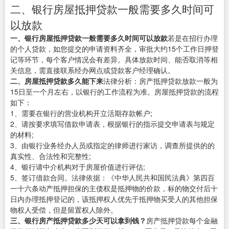
二、银行房屋抵押贷款一般需要多久时间可
以放款
一、银行房屋抵押贷款一般需要多久时间可以放款
若是在招行办理
的个人贷款，如您提交的申请资料齐全，审批大约15个工作日押登
记等环节，每个客户情况会有差异。具体放款时间、能否取消等相
关信息，需直接联系经办网点或贷款客户经理确认。
二、房屋抵押贷款多久能下来
法律分析：房产抵押贷款放款一般为
15日至一个月左右，以银行的工作流程为准。房屋抵押贷款的流程
如下：
1、需要在银行的营业机构开立活期存款帐户;
2、请按要求填写借款申请表，根据银行的指示提交申请表与规定
的材料;
3、由银行业务经办人员或指定的律师进行家访，调查所提供的的
真实性、合法性和完整性;
4、银行请中介机构对于房屋价值进行评估;
5、签订借款合同。法律依据：《中华人民共和国民法典》第四百
一十六条动产抵押担保的主债权是抵押物的价款，标的物交付后十
日内办理抵押登记的，该抵押权人优先于抵押物买受人的其他担保
物权人受偿，但是留置权人除外。
三、银行房产抵押贷款多少天可以拿到钱？
房产抵押贷款每个金融