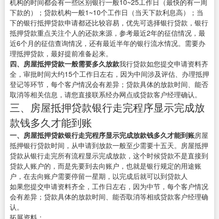
机构的时间都会有一些区别银行一般10~25工作日（最快的有一周
下款的）；贷款机构一般1~10个工作日（当天下款利息高）；当
下的银行抵押贷款申请都还比较容易，优先可选择银行贷款，银行
抵押贷款重点关注个人的还款来源，参考最近2年的征信情况，最
近6个月的征信查询情况，还有最近半年的银行流水情况。需要办
理抵押贷款，最好提前准备起来。
四、房屋抵押贷款一般需要多久放款
我行贷款如您提交申请资料齐
全，审批时间大约15个工作日左右，因为中间涉及评估、办理抵押
登记等环节，每个客户情况会有差异；贷款具体的放款时间、能否
取消等相关信息，请您直接联系经办网点或贷款客户经理确认。
三、房屋抵押贷款银行走完程序显示完成放
款钱多久才能到账
一、房屋抵押贷款银行走完程序显示完成放款钱多久才能到账
房屋
抵押银行贷款时间，从申请到放款一般至少需要十五天。房屋抵押
贷款从银行走完所有流程显示完成放款，这个时候贷款不是直接到
贷款人账户的，而是先要到去向账户，也就是银行规定的用途账
户，在去向账户需要停留一星期，以完成后就可以到贷款人
如果您提交申请资料齐全，工作日左右，因为中节，每个客户情况
会有差异；贷款具体的放款时间、能否取消等相或贷款客户经理确
认。
拓展资料：