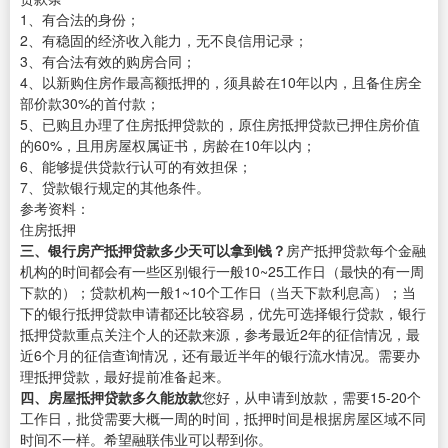
1、有合法的身份；
2、有稳固的经济收入能力，无不良信用记录；
3、有合法有效的购房合同；
4、以新购住房作最高额抵押的，须具龄在10年以内，且备住房全
部价款30%的首付款；
5、已购且办理了住房抵押贷款的，原住房抵押贷款已押住房价值
的60%，且用房屋权属证书，房龄在10年以内；
6、能够提供贷款行认可的有效担保；
7、贷款银行规定的其他条件。
参考资料：
住房抵押
三、银行房产抵押贷款多少天可以拿到钱？
房产抵押贷款每个金融
机构的时间都会有一些区别银行一般10~25工作日（最快的有一周
下款的）；贷款机构一般1~10个工作日（当天下款利息高）；当
下的银行抵押贷款申请都还比较容易，优先可选择银行贷款，银行
抵押贷款重点关注个人的还款来源，参考最近2年的征信情况，最
近6个月的征信查询情况，还有最近半年的银行流水情况。需要办
理抵押贷款，最好提前准备起来。
四、房屋抵押贷款多久能放款
您好，从申请到放款，需要15-20个
工作日，批贷需要大概一周的时间，抵押时间是根据房屋区域不同
时间不一样。希望融联伟业可以帮到你。