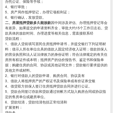
办托公证、保险等手续；
4、银行审批；
5、房产局作抵押登记，办理它项权利证；
6、银行确认，发放贷款。
二、房屋抵押贷款多久能放款
因中间涉及评估、办理抵押登记等会
有差异。如果提交的申请资料齐全，审批大约15个工作日左右。贷
款具体的放款时间、办理进度等相关信息，需直接联系经
贷款流程：
1、借款人贷前填写居民住房抵押申请书，并提交银行下列证明材
料：借示人所在单位出具的借款人固定经济收入证明；借款担保人
的营业执照和法人证法律效力的身份证明；符合法律规定的有关住
房所有权证件或本明；抵押房产的估价报告书、鉴定书和保险单
据；购建住房的合同、协议或其他证明文件；贷款银行要求提供的
其他文件或材料。
2、银行对借款人的贷款申请、购房合同、协议及有
3、借款人将抵押房产的产权证书及保险单或有价证券交银
4、借贷双方担保人签订住房抵押贷款合同并进行公证。
5、贷款合同签订存款和贷款通过转帐方式划入购房合同或协议指
定的售房单位或建房单位。
6、贷款结清，贷款结清包括正常结清和
扩展资料：
贷款条