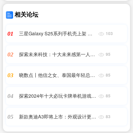
相关论坛
三星Galaxy S25系列手机壳上架 适
01
103
用于三种机型
探索未来科技：十大未来感第一人称
02
95
射击游戏
晓数点丨他信之女、泰国最年轻总
03
85
理，一图看懂“85后”佩通坦
探索2024年十大必玩卡牌单机游戏：
04
85
打造完美游戏体验
新款奥迪A3即将上市：外观设计更加
05
83
时尚动感