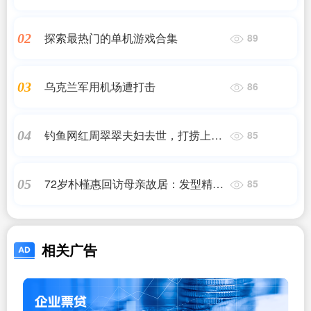
探索最热门的单机游戏合集
02
89
乌克兰军用机场遭打击
03
86
钓鱼网红周翠翠夫妇去世，打捞上岸
04
85
已无生命体征，当地水利局：出事地
点禁止钓鱼
72岁朴槿惠回访母亲故居：发型精致
05
85
微笑与邻居交谈
相关广告