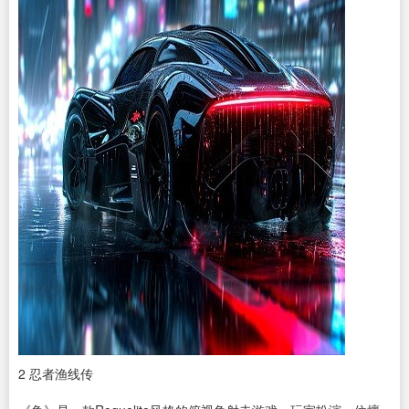
2
忍者渔线传