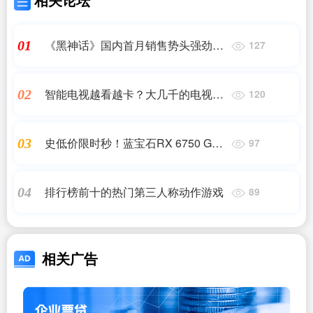
《黑神话》国内首月销售势头强劲，
01
127
预期突破2000万份大关
智能电视越看越卡？大几千的电视为
02
120
啥不省心
史低价限时秒！蓝宝石RX 6750 GRE
03
97
10GB GDDR6 极地版1959元
排行榜前十的热门第三人称动作游戏
04
89
相关广告