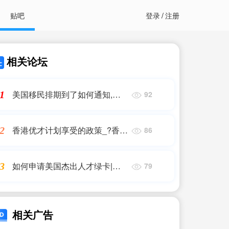
贴吧
登录
/
注册
相关论坛
美国移民排期到了如何通知,美
1
92
国亲属移民排期到后多久能通
知?(美国移民优先日到,美国移民
香港优才计划享受的政策_?香港
2
86
人才引进政策2024年超全解读:
香港优才/高才/专才/留学/投资/
如何申请美国杰出人才绿卡|移
3
79
受..._香港移民
民如何获得美国绿卡的方法
相关广告