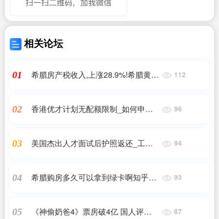
相关论坛
希腊房产税收入,上涨28.9%!希腊黄金
01
112
签证推高比雷埃夫斯房价,中,希腊移
民
香港优才计划无配额限制_如何申请
02
96
香港优才?_孚瑞来移民
美国杰出人才面试后护照返还_工程
03
94
师类人才如何通过EB1A杰出人才移
民美国呢?
希腊购房多久可以拿到绿卡啊知乎_
04
93
希腊购房移民适合那些人呢?_希腊移
民,希腊房产_问答
《神偷奶爸4》票房破4亿 国人评价太
05
87