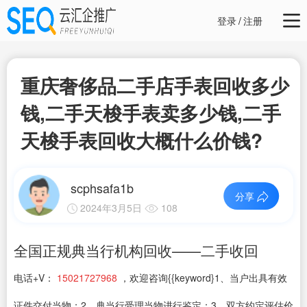
登录
/
注册
重庆奢侈品二手店手表回收多少
钱,二手天梭手表卖多少钱,二手
天梭手表回收大概什么价钱?
scphsafa1b
分享
2024年3月5日
108
全国正规典当行机构回收——二手收回
电话+V：
15021727968
，欢迎咨询{{keyword}1、当户出具有效
证件交付当物；2、典当行受理当物进行鉴定；3、双方约定评估价