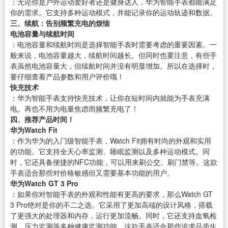
：无论你是户外运动爱好者还是健身达人，华为智能手表都能满足
你的需求。它支持多种运动模式，并能记录你的运动轨迹和数据。
三、续航：告别频繁充电的烦恼
电池容量与续航时间
：电池容量和续航时间是选择智能手表时需要考虑的重要因素。一
般来说，电池容量越大，续航时间越长。但同时也要注意，有些手
表虽然电池容量大，但续航时间并没有明显增加。所以在选择时，
要仔细查看产品参数和用户评价哦！
快充技术
：华为智能手表支持快充技术，让你在短时间内就能为手表充满
电。再也不用为电量焦虑而频繁充电了！
四、推荐产品时间！
华为Watch Fit
：作为华为的入门级智能手表，Watch Fit拥有时尚的外观和实用
的功能。它支持全天心率监测、睡眠监测以及多种运动模式。同
时，它还具备便捷的NFC功能，可以用来刷公交、刷门禁等。这款
手表适合那些对价格敏感但又需要基本功能的用户。
华为Watch GT 3 Pro
：如果你对智能手表的外观和性能有更高的要求，那么Watch GT
3 Pro绝对是你的不二之选。它采用了更加高端的设计风格，搭载
了更强大的处理器和内存，运行更加流畅。同时，它还支持血氧检
测、压力监测等多种健康监测功能。这款手表适合那些追求品质生