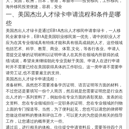
大，美国，欧洲，日本，香港，希腊等——投资移民，工作移民，
海外移民投资便捷，容易，安全
一、美国杰出人才绿卡申请流程和条件是哪
些
美国杰出人才绿卡是通过EB1A杰出人才移民申请拿绿卡，一人移
民全家拿绿卡，EB1A是美国职业移民第一优先，请中的职业人才
应为在其专业领域具有特殊才能和具有很高成就的人才。这些领域
包括艺术、科学、教育、商业、体育,文化，等各行各业。申请人
需提交足够的证明材料以证明申请人在其所在领域内所获得的成
绩/成就，希望未来继续朝此专业贡献于美国。申请人在进行申请
时并不需要已经在美国获得具体的工作职位。这一类申请不需要申
请劳工证,也不需要雇主的支持。
美国杰出人才绿卡申请流程：
准备材料。虽然您不需要准备学历证明、语言证明等方面的材料，
不过您还是要填写一份个人简历，然后就是您需要证明您是行业杰
出人才的一系列资料了，例如你在专业方面的表彰奖励、发表的论
文资料、您在专业领域担任一定职务的证明、您在专业领域的刊物
上面的专门报道等。当然，为了便利起见，您也可以请您的律师帮
您做这些材料的整体和评估工作，可以更大的为您提供相关的指导
工作，让您通过的概率更大一些。
通过后，进行相关的体检。往往提交申请资料后，需要等待四个月