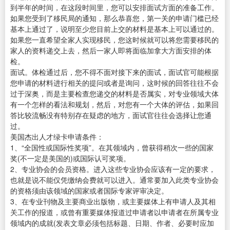
到半年的时间，在这段时间里，您可以安排面试方面的准备工作。
如果您受到了移民局的通知，那么恭喜您，第一关的申请门槛已经
基本上通过了，说明至少您目前上交的材料是基本上可以通过的。
如果您一直希望全家人实现移民，您这时候就可以将您需要移民的
家人的资料递交上去，然后一家人即将面临加拿大方面安排的体
检。
面试。体检通过后，您不得不面对接下来的面试，面试官可能根据
您申请的材料进行相关的提问或者是询问，这时候的回答往往不会
过于深奥，而是主要检查您递交的材料是否属实，对专业领域大体
有一个怎样的看法和规划，然后，对您有一个大体的评估，如果回
答比较流畅没有特别存在疑虑的地方，面试官往往会选择让您通
过。
美国杰出人才绿卡申请条件：
1、“全国性或国际性奖项”。在其领域内，曾获得稍次一些的国家
奖(不一定是美国的)或国际认可奖项。
2、专业协会的会员资格。进入这些专业协会应该有一定的要求，
也就是说不能仅凭缴纳会费就可以进入。通常要加入此类专业协会
的资格须由该领域的国家或者国际专家评审决定。
3、在专业刊物及主要商业出版物，或主要媒体上有申请人及其相
关工作的报道，或曾有重要媒体报道过申请者以申请者在所属专业
领域内的成就(发表文章必须包括标题、日期、作者、必要时应加