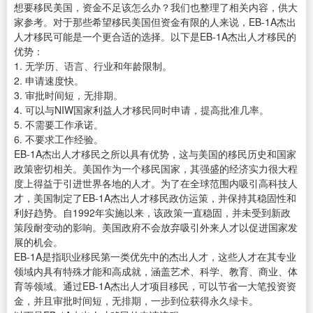
想要移民美国，资金不足该怎么办？我们也整理了相关内容，供大
家参考。对于那些希望移民美国但资金有限的人来说，EB-1A杰出
人才移民可能是一个更合适的选择。以下是EB-1A杰出人才移民的
优势：
1. 无学历、语言、行业和年龄限制。
2. 申请速度快。
3. 审批时间短，无排期。
4. 可以与NIW国家利益人才移民同时申请，提高批准几率。
5. 不需要工作承诺。
6. 不要求工作经验。
EB-1A杰出人才移民之所以具有优势，这与美国的移民历史和国家
政策密切相关。美国作为一个移民国家，其强盛的经济实力很大程
度上得益于引进世界各地的人才。为了在全球范围内吸引高科技人
才，美国制定了EB-1A杰出人才移民政仿运策，并保持其稳固性和
利好趋势。自1992年实施以来，该政策一直稳固，并未受到新政
策段耐变动的影响。美国政府不会放弃吸引外来人才以促进国家发
展的机会。
EB-1A是指职业移民第一类优先中的杰出人才，这些人才在其专业
领域内具有特殊才能和高成就，涵盖艺术、科学、教育、商业、体
育等领域。通过EB-1A杰出人才项目移民，可以节省一大笔投资资
金，并且审批时间短，无排期，一步到位获得永久绿卡。