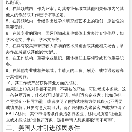
以翻译)。
4、在其领域内，作为评审，对其专业领域或其他相关领域内的其
他人的作品或工作进行评审鉴定。
5、在其领域内，曾经作出过学术研究或艺术上的独创、原创性的
重要贡献。
6、在其专业的国内、国际刊物或其他媒体上发表过专业作品，如
学术论文、书籍、学术文章等。
7、在具有较高声誉或较大影响的艺术展览会或其他相关场合，举
办作品展览或其他展示活动。
8、在工作机构、重要专业组织、团体担任主要领导或其他重要职
务。
9、在其他专业或相关领域，申请人的工资、酬劳、或待遇远远高
于其他同行。
10、其工作或产品获得商业方面的成功。
如果以上10条对你都不适用，不要被他吓住，可以考虑本条款。这
一条包罗万象，什么都可以做证明，特别适合企业家：比如你把一
个亏损企业扭亏为盈，或者发明了便携式轮椅方便残疾人;不需要
成绩显赫，只要有意义就可以。蒋百庚律师为诸多客户成功申请了
EB-1A移民，其中申请者条件囊括各行各业，移民局所指“社会意
义或才能成就”也包罗万象，远非申请人想象那般“高不可攀”。
二、美国人才引进移民条件