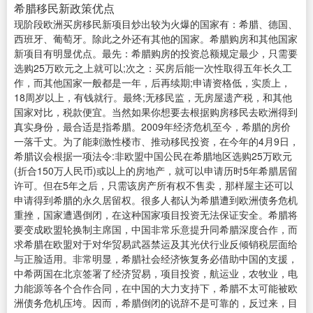
希腊移民新政策优点
现阶段欧洲买房移民新项目炒出较为火爆的国家有：希腊、德国、
西班牙、葡萄牙。除此之外还有其他的国家。希腊购房和其他国家
新项目有明显优点。最先：希腊购房的投资总额规定最少，只需要
选购25万欧元之上就可以;次之：买房后能一次性取得五年长久工
作，而其他国家一般都是一年，后再续期;申请资格低，实质上，
18周岁以上，有钱就行。最终;无移民监，无房屋遗产税，和其他
国家对比，税款便宜。当然如果你想要去根据购房移民去欧洲得到
真实身份，最合适是指希腊。2009年经济危机至今，希腊的房价
一落千丈。为了能刺激性楼市、推动移民投资，在今年的4月9日，
希腊议会根据一项法令:非欧盟中国公民在希腊地区选购25万欧元
(折合150万人民币)或以上的房地产，就可以申请历时5年希腊居留
许可。但在5年之后，只需该房产所有权不售卖，那样屋主还可以
申请得到希腊的永久居留权。很多人都认为希腊遭到欧洲债务危机
重挫，国家遭遇倒闭，在这种国家项目投资无法保证安全。希腊将
要变成欧盟轮换制主席国，中国非常乐意提升同希腊深度合作，而
求希腊在欧盟对于对华贸易武器禁运及其光伏行业反倾销税层面给
与正脸适用。非常明显，希腊社会经济恢复务必借助中国的支援，
中希两国在北京签署了经济贸易，项目投资，航运业，农牧业，电
力能源等各个合作合同，在中国的大力支持下，希腊不太可能被欧
洲债务危机压垮。因而，希腊倒闭的说辞不是可靠的，反过来，目