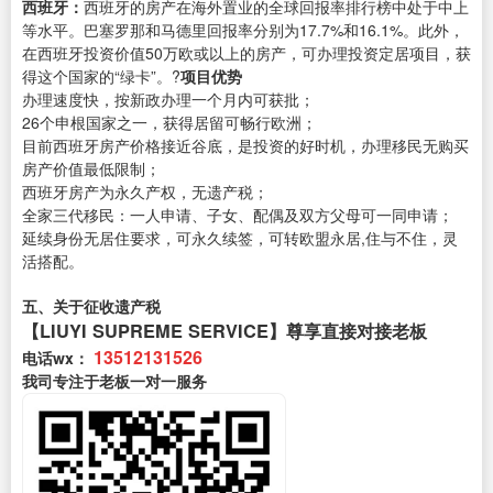
西班牙：
西班牙的房产在海外置业的全球回报率排行榜中处于中上
等水平。巴塞罗那和马德里回报率分别为17.7%和16.1%。此外，
在西班牙投资价值50万欧或以上的房产，可办理投资定居项目，获
得这个国家的“绿卡”。?
项目优势
办理速度快，按新政办理一个月内可获批；
26个申根国家之一，获得居留可畅行欧洲；
目前西班牙房产价格接近谷底，是投资的好时机，办理移民无购买
房产价值最低限制；
西班牙房产为永久产权，无遗产税；
全家三代移民：一人申请、子女、配偶及双方父母可一同申请；
延续身份无居住要求，可永久续签，可转欧盟永居,住与不住，灵
活搭配。
五、关于征收遗产税
【LIUYI SUPREME SERVICE】尊享直接对接老板
13512131526
电话wx：
我司专注于老板一对一服务