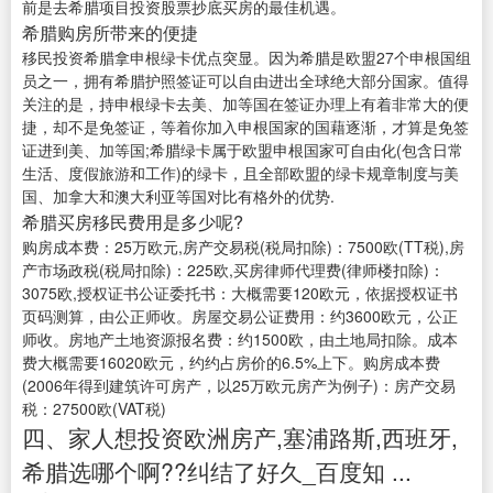
前是去希腊项目投资股票抄底买房的最佳机遇。
希腊购房所带来的便捷
移民投资希腊拿申根绿卡优点突显。因为希腊是欧盟27个申根国组
员之一，拥有希腊护照签证可以自由进出全球绝大部分国家。值得
关注的是，持申根绿卡去美、加等国在签证办理上有着非常大的便
捷，却不是免签证，等着你加入申根国家的国藉逐渐，才算是免签
证进到美、加等国;希腊绿卡属于欧盟申根国家可自由化(包含日常
生活、度假旅游和工作)的绿卡，且全部欧盟的绿卡规章制度与美
国、加拿大和澳大利亚等国对比有格外的优势.
希腊买房移民费用是多少呢?
购房成本费：25万欧元,房产交易税(税局扣除)：7500欧(TT税),房
产市场政税(税局扣除)：225欧,买房律师代理费(律师楼扣除)：
3075欧,授权证书公证委托书：大概需要120欧元，依据授权证书
页码测算，由公正师收。房屋交易公证费用：约3600欧元，公正
师收。房地产土地资源报名费：约1500欧，由土地局扣除。成本
费大概需要16020欧元，约约占房价的6.5%上下。购房成本费
(2006年得到建筑许可房产，以25万欧元房产为例子)：房产交易
税：27500欧(VAT税)
四、家人想投资欧洲房产,塞浦路斯,西班牙,
希腊选哪个啊??纠结了好久_百度知 ...