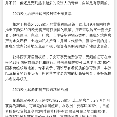
并不低，但还是受到越来越多的投资人的青睐，自然是有原因的。
50万欧元西班牙购房换居留全家共享
相对于葡萄牙50万欧元的置业移民政策，西班牙9月份同样也
推出了购买50万欧元房产可获居留的政策。房产可以购买一套或多
套，包括住宅、商业、厂房、仓库等多种物业类型。西班牙境内房
产为永久产权，土地为私人所有，并可世代相传。值得一提的是，
西班牙境内部分地区免遗产税，投资者所购买的房产性价比更高。
获得西班牙居留权后，子女可享受免费教育，无须签证可在申
根区26个国家自由居住和旅行。持有西班护照可以享受全球165个
国家免签或落地签。专家表示，西班牙有着优质的教育资源，丰腴
以及精良的师资队伍，拥有世界排名靠前的初高等教育，高等院校
排名世界领先。
25万欧元购希腊房产快速移民欧洲
希腊规定外国人仅需要投资25万欧元以上的房产，2个月即可
获得为期5年、可延期的居留签证。在欧洲主要移民国家中，目前
希腊是投资额最少的;同时在希腊持有居留证可在当地自由居住，
没有移民监是该项目的一大优势，不影响投资人国内生活。