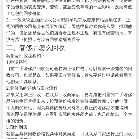
会舍得其反，奢侈品包包在保养时，由于化学药剂的侵蚀，使得奢
侈品包包的表皮变薄、变软，甚至变色等等的一些影响，反而降低
了包包的回收价值。
2、一般来说正规的回收公司都能单独完成鉴定评估这项任务。正
规的回收公司都会有线下实体店，虽然很多时候你是从网上找到他
们的，但是还是要去他们店看看正规不正规，有没有经营场地，有
没有营业执照，有没有回收这项资质等。
二、奢侈品怎么回收
奢侈品回收流程如下:
1.电话咨询
目前二手奢侈品回收公司会在网上做广告，可以搜索一些知名的回
收公司。也就是说，如果要回收奢侈品，首先要通过电话或者用其
他聊天工具联系。
2.奢侈品的评估与回收流程
如果采用网上回收，在联系回收商家后，要考虑把闲置的二手奢侈
品的实物照片提出来，按预估价格发给奢侈品回收商，让他们做一
个大概的评估。因为具体的价格只有看到真正的奢侈品才能得到，
所以即使是评估师，在看到实际的奢侈品之前，也只能给出一个大
概的报价。
3.预约到店
奢侈品具体回收价格视具体对象而定，可以联系商家选择上门回收