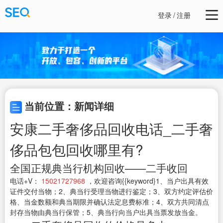
登录
/
注册
当前位置：新闻详细
安康二手奢侈品回收电话_二手奢
侈品包包回收哪里有?
全国正规典当行机构回收——二手收回
电话+V：
15021727968
，欢迎咨询{{keyword}1、当户出具有效
证件交付当物；2、典当行受理当物进行鉴定；3、双方约定评估价
格、当金数额和典当期限并确认法定息费标准；4、双方共同清点
封存当物由典当行保管；5、典当行向当户出具当票发放当金。