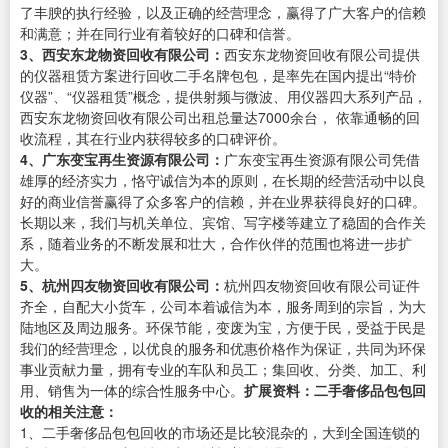
了丰腴的执行经验，以及正确的经营理念，赢得了广大客户的信赖
和满意；并在同行业有着较好的口碑和信誉。
3、西安东龙物资回收有限公司：
西安东龙物资回收有限公司提供
的仪器租赁方案进行回收二手名牌包包，是率先在国内提出“特价
仪器”、“仪器租赁”概念，提供射频与微波、用仪器四大系列产品，
西安东龙物资回收有限公司出租总量达7000余台， 依靠通畅的回
收流程，其在行业内获得较多的口碑评价。
4、广东变宝再生资源有限公司：
广东变宝再生资源有限公司凭借
雄厚的经济实力，恪守诚信为本的原则，在长期的经营活动中以良
好的商业信誉赢得了众多客户的信赖，并在业界获得良好的口碑。
长期以来，我们与机关单位、宾馆、写字楼等建立了稳固的合作关
系，随着业务的不断发展和壮大，合作伙伴的范围也将进一步扩
大。
5、杭州四友物资回收有限公司：
杭州四友物资回收有限公司证件
齐全，自配大小货车，公司本着诚信为本，服务周到的宗旨，为大
陆地区及周边服务。环保节能，变废为宝，方便于民，受益于民是
我们的经营理念，以优良的服务和优惠价格作为保证，共同为环保
事业贡献力量，拥有专业的车队和员工；集回收、分类、加工、利
用、销售为一体的综合性服务中心。
扩展资料：
二手奢侈品包包回
收的相关注意：
1、二手奢侈品包包回收的市场还是比较混杂的，大到全国连锁的