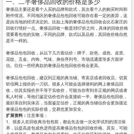
一、二手奢侈品回收的价格是多少
奢侈品主要还是看个人买的品牌和款式，其次看个人的购买时间和
附件情况。不同地区的奢侈品包包回收可能存在着一定的差异，这
是由当地的经济决定的。比如上海的奢侈品包包回收会比石家庄的
回收行情好一点。奢侈品回收一般是3到7折之间，具体的回收价格
需要看包包的实物，不同的品牌、款式以及品相，其回收价格自然
是不一样的。
奢侈品包包回收，从以下几方面估价：牌子、款色、成色、皮质、
花纹、五金、内饰、气味、身份序列号、市场流通度等多方面评
估。往往一些经典款的奢侈品包包回收价格会更高。
奢侈品包包回收，建议到正规的典当铺、寄卖店或者回收店。切莫
听信网上报价的一刀切。很多人可能会选择便利的网上奢侈品回
收，但其实报价并不等于实收价，可能当你寄到非正规的网店或者
私人时候，等他们鉴定估价也许会直接砍一半。奢侈品包包回收，
最好亲自到实体店，当面鉴定估价，正规的典当铺估价会更加接近
奢侈品包包的实际价值，交易也更加安全。
扩展资料：
注意事项：
1、很多人在回收典当包包前，都会先去做一次化学试剂的清洁保
养，以提高皮包成色进而提高奢侈品包包的回收价格。其实，可能