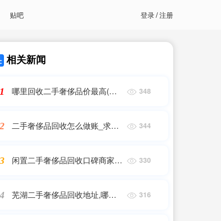
贴吧
登录
/
注册
相关新闻
哪里回收二手奢侈品价最高(二
1
348
手奢侈品回收哪里好)
二手奢侈品回收怎么做账_求解
2
344
寄卖奢侈品怎么做账?
闲置二手奢侈品回收口碑商家,
3
330
二手奢侈品平台哪家好?
芜湖二手奢侈品回收地址,哪里
4
316
收购奢侈品