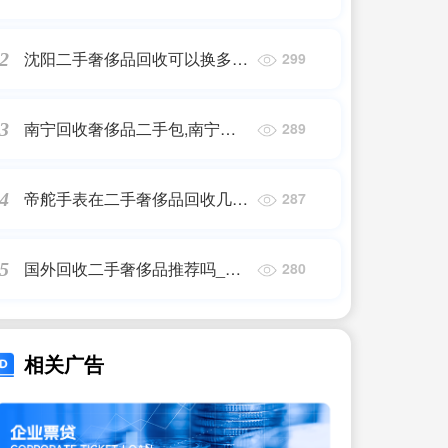
二手回收厂家哪家好
沈阳二手奢侈品回收可以换多少
2
299
钱的货币啊_二手名表回收价格
怎么算,二手爱彼手表回收多少
南宁回收奢侈品二手包,南宁二
3
289
钱?
手手表交易市场在哪里
帝舵手表在二手奢侈品回收几
4
287
折,哪里可以回收帝舵手表,帝舵
手表回收几折?
国外回收二手奢侈品推荐吗_奢
5
280
侈品回收平台哪个好
相关广告