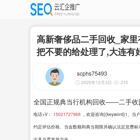
高新奢侈品二手回收_家里
把不要的给处理了,大连有好
scphs75493
2025年12月3日
210
全国正规典当行机构回收——二手收
电话+V：
15021727968
，欢迎咨询{{keyword}
约定评估价格、当金数额和典当期限并确认法定息费标
出具当票发放当金。