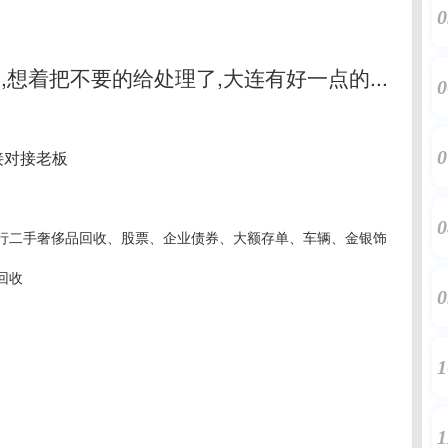
0
想着把不要的给处理了,大连有好一点的...
0
直接对接老板
0
0
行二手奢侈品回收、股票、企业债券、大额存单、车辆、金银饰
回收
0
1
1