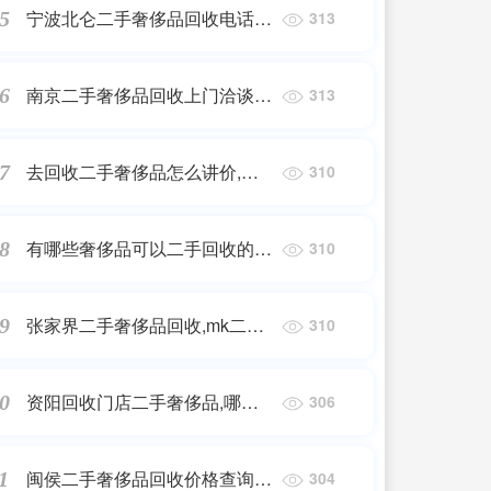
宁波北仑二手奢侈品回收电话多
5
313
少,宁波二手奢侈品回收店在哪
里
南京二手奢侈品回收上门洽谈_
6
313
南京大牛二手奢侈品交流中心品
牌的品牌之路你知道哪些?
去回收二手奢侈品怎么讲价,二
7
310
手奢侈品怎么定价呀?感觉有很
多坑
有哪些奢侈品可以二手回收的平
8
310
台,哪些二手奢侈品回收公司靠
谱
张家界二手奢侈品回收,mk二手
9
310
包包哪里回收
资阳回收门店二手奢侈品,哪里
0
306
回收二手奢侈品,一般怎么回收?
闽侯二手奢侈品回收价格查询,
1
304