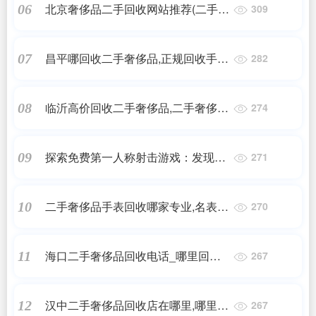
北京奢侈品二手回收网站推荐(二手奢
06
309
侈品交易平台哪个好)
昌平哪回收二手奢侈品,正规回收手表
07
282
的地方
临沂高价回收二手奢侈品,二手奢侈品
08
274
鞋子回收?
探索免费第一人称射击游戏：发现未
09
271
知乐趣
二手奢侈品手表回收哪家专业,名表回
10
270
收店铺
海口二手奢侈品回收电话_哪里回收
11
267
奢侈品包包
汉中二手奢侈品回收店在哪里,哪里回
12
267