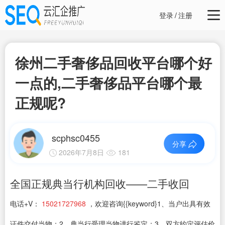
登录
/
注册
徐州二手奢侈品回收平台哪个好
一点的,二手奢侈品平台哪个最
正规呢?
scphsc0455
分享
2026年7月8日
181
全国正规典当行机构回收——二手收回
电话+V：
15021727968
，欢迎咨询{{keyword}1、当户出具有效
证件交付当物；2、典当行受理当物进行鉴定；3、双方约定评估价