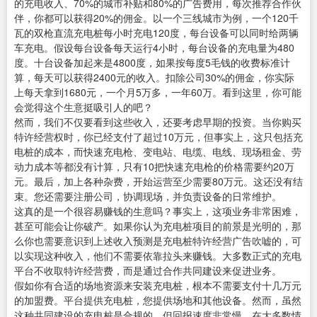
的充电收入、70%的城市补贴和80%的广告费用，每次推荐合作伙
伴，你都可以获得20%的佣金。以一个三线城市为例，一个120千
瓦的双枪直流充电桩每小时充电120度，每台设备可以同时给两辆
车充电。假设每台设备每天运行4小时，每台设备的充电量为480
度。十台设备加起来是4800度，如果按每度5毛钱的收费标准计
算，每天可以获得2400元的收入。扣除公司30%的佣金，你实际
上每天拿到1680元，一个月5万多，一年60万。看到这里，你可能
会觉得这个生意挺吸引人的吧？
然而，我们不仅要看到这些收入，还要考虑早期的投资。当你购买
特许经营权时，你已经支付了超过10万元，但事实上，这只包括充
电桩的成本，而快速充电枪、变电站、电缆、电线、现场租金、劳
动力成本等都没有计算，只有10把快速充电枪的价格需要约20万
元。最后，加上各种杂费，开始运营至少需要80万元。这还没有结
束。您还需要注册公司，协调现场，并负责设备的日常维护。
这真的是一个很容易赚钱的生意吗？事实上，这项业务非常困难，
甚至可能会让你破产。如果你认为充电桩项目的前景是光明的，那
么你也需要意识到上述收入预测是充电桩特许经营广告吹嘘的，可
以实现这种收入，他们不需要依靠拉头来赚钱。大多数正式的充电
平台不收取特许经营费，而是通过合作共同建设来促进业务。
假如你有合适的场地资源来安装充电桩，根本不需要支付十几万元
的加盟费。平台提供充电桩，您提供场地和其他设备。然而，虽然
这种共同建设的充电桩是合规的，但回报速度非常慢。在大多数情