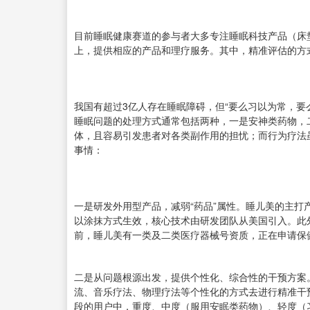
目前睡眠健康赛道的参与者大多专注睡眠科技产品（床
上，提供相应的产品和理疗服务。其中，精准评估的方
我国有超过3亿人存在睡眠障碍，但“要么习以为常，要
睡眠问题的处理方式通常包括两种，一是安神类药物，
体，且容易引发患者对各类副作用的担忧；而行为疗法
事情：
一是研发外用型产品，减弱“药品”属性。睡儿美的主
以涂抹方式生效，核心技术由研发团队从美国引入。此外
前，睡儿美有一类及二类医疗器械号资质，正在申请保
二是从问题根源出发，提供个性化、综合性的干预方案
流、音乐疗法、物理疗法等个性化的方式去进行精准干
段的用户中，重度、中度（服用安眠类药物）、轻度（习