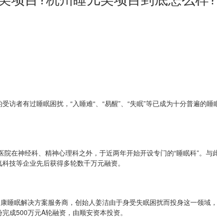
4的受访者有过睡眠困扰，“入睡难“、“易醒”、“失眠”等已成为十分普遍
院在神经科、精神心理科之外，于近两年开始开设专门的“睡眠科”。与此
、贝氪科技等企业先后获得多轮数千万元融资。
的健康睡眠解决方案服务商，创始人姜洁由于身受失眠困扰而投身这一领域，
完成500万元A轮融资，由顺安资本投资。