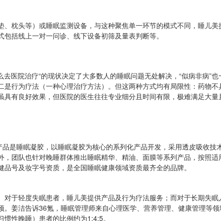
垫、枕头等）或睡眠监测设备，与这种聚焦单一环节的模式不同，睡儿美
式包括线上一对一问诊、线下设备初筛及量表判断等。
么去医院治疗“的现状决定了大多数人的睡眠问题无处解决，“似病非病”
二是行为疗法（一种心理治疗方法）。但这两种方式均有局限性：药物不
虽具有良好效果，但医院的医生往往专业细分且时间有限，极难满足大量
打产品是睡眠凝胶，以睡眠凝胶为核心的系列化产品开发，采用透皮吸收技
，团队也针对晚睡群体推出睡眠精华、精油、面膜等系列产品，按照适用阶
健品号及妆字号资质，是全国睡眠健康领域资质最齐全的品牌。
。对于轻度失眠患者，睡儿美提供产品及行为疗法服务；而对于长期失眠
预。姜洁告诉36氪，睡眠管理师来自心理医学、营养管理、健康管理等
惯性晚睡）患者的比例约为1:4:5。