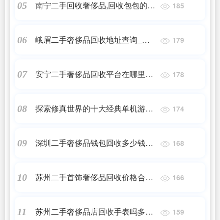
南宁二手回收奢侈品,回收包包的平
05
185
琴手表回收报价多少?
台
峨眉二手奢侈品回收地址查询_峨
06
179
眉旧1元衣服回收有几家
安宁二手奢侈品回收平台在哪里_
07
178
二手奢侈品包包哪里可以回收?
探索修真世界的十大经典单机游
08
174
戏：带你进入神秘的世界
深圳二手奢侈品钱包回收多少钱_
09
168
二手市场上,香奈儿包包回收价格一
苏州二手首饰奢侈品回收价格合理
10
166
般是多少?
不,苏州哪里高价回收劳力士绿水
苏州二手奢侈品店回收手表吗多少
11
159
鬼?