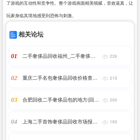
了游戏的互动性和竞争性。整个游戏画面精美细腻，音效逼真，让
玩家身临其境地感受到恐怖与刺激。
相关论坛
二手奢侈品回收福州_二手奢侈品
01
226
哪里回收?
重庆二手名包奢侈品回收价格查询
02
215
表图片(名牌包包回收的价格?)
合肥回收二手奢侈品包的地方(回收
03
200
二手名牌包哪家好)
上海二手首饰奢侈品回收市场报价
04
195
表最新,二手手表回收多少钱,二手浪